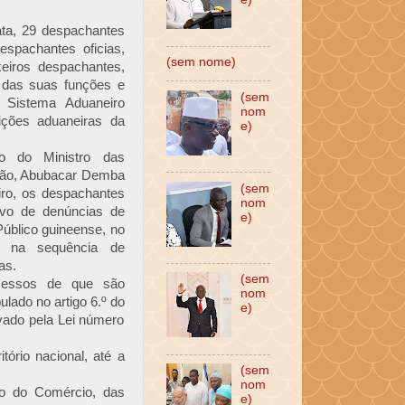
ta, 29 despachantes
espachantes oficias,
(sem nome)
eiros despachantes,
 das suas funções e
(sem
 Sistema Aduaneiro
nom
ições aduaneiras da
e)
 do Ministro das
ção, Abubacar Demba
(sem
ro, os despachantes
nom
vo de denúncias de
e)
 Público guineense, no
, na sequência de
as.
(sem
rocessos de que são
nom
lado no artigo 6.º do
e)
rovado pela Lei número
tório nacional, até a
(sem
nom
io do Comércio, das
e)