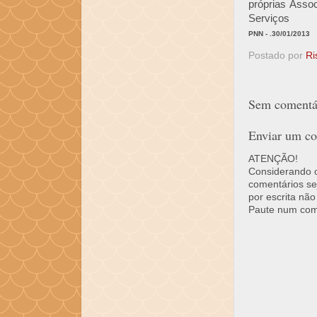
próprias Asso
Serviços
PNN - .30/01/2013
Postado por
Ri
Sem comentár
Enviar um co
ATENÇÃO!
Considerando o 
comentários se
por escrita não
Paute num come