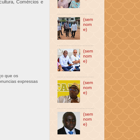
cultura, Comércios e
(sem
nom
e)
(sem
nom
e)
ço que os
ronuncias expressas
(sem
nom
e)
(sem
nom
e)