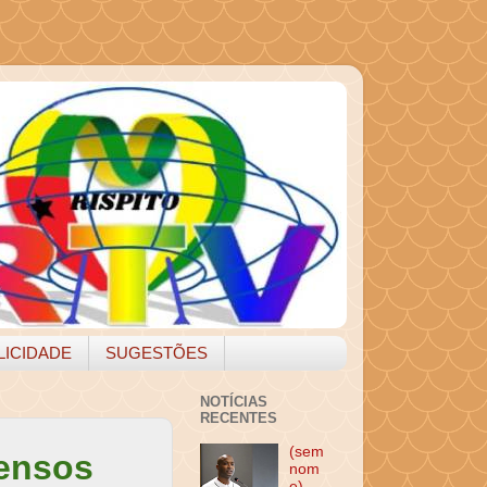
LICIDADE
SUGESTÕES
NOTÍCIAS
RECENTES
(sem
pensos
nom
e)