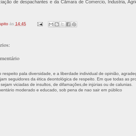
ciação de despachantes e da Câmara de Comercio, Industria, Agri
spito
às
14:45
ios:
mentário
respeito pala diversidade, e a liberdade individual de opinião, agrade
jam seguidores da ética deontológica de respeito. Em que todas as p
 sejam viciadas de insultos, de difamações,de injúrias ou de calunias.
ntário moderado e educado, sob pena de nao sair em público