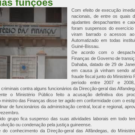
uas funções
Com efeito de execução imedia
nacionais, de entre os quais d
ajudantes despachantes e caix
foram suspensos do exercício
viram barrado o acessos ao
Automatizado em todas institu
Guiné-Bissau.
De acordo com o despacho
Finanças de Governo de transi
Dahaba, datado de 29 de Janei
em causa já vinham sendo al
fraude fiscal junto do Ministério
período entre 2007 e 2008
criminais contra alguns funcionários da Direcção-geral das Alfandeg
ente o Ministério Público feito a acusação definitiva dos p
o ministro das Finanças disse ter agido em conformidade com o estipu
plinar de funcionários da administração central, local e regional, ap
 Dezembro.
ido grupo fica suspenso das suas atividades laborais em todo terri
olvição ou condenação pela justiça guineense.
 do conhecimento da Direção-geral das Alfândegas, do Ministér