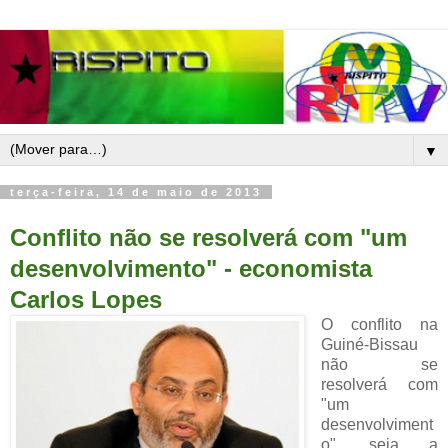
▼
terça-feira, 14 de maio de 2013
Conflito não se resolverá com "um
desenvolvimento" - economista
Carlos Lopes
O conflito na
Guiné-Bissau
não se
resolverá com
"um
desenvolviment
o", seja a