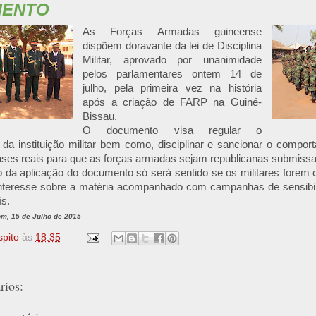
MENTO
As Forças Armadas guineense
dispõem doravante da lei de Disciplina
Militar, aprovado por unanimidade
pelos parlamentares ontem 14 de
julho, pela primeira vez na história
após a criação de FARP na Guiné-
Bissau.
O documento visa regular o
da instituição militar bem como, disciplinar e sancionar o compor
ses reais para que as forças armadas sejam republicanas submissas
co da aplicação do documento só será sentido se os militares fore
r interesse sobre a matéria acompanhado com campanhas de sensibi
ís
.
om, 15 de Julho de 2015
spito
às
18:35
ios: