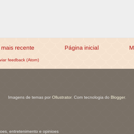
mais recente
Página inicial
M
viar feedback (Atom)
Imagens de temas por
Ollustrator
. Com tecnologia do
Blogger
.
coes, entretenimento e opinioes