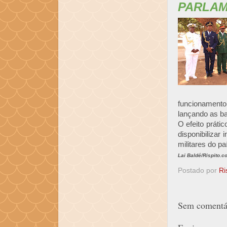
PARLA
funcionamento 
lançando as ba
O efeito práti
disponibiliza
militares do pa
Lai Baldé/Rispito.c
Postado por
Ri
Sem comentár