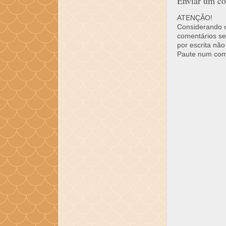
Enviar um co
ATENÇÃO!
Considerando o 
comentários se
por escrita não
Paute num come