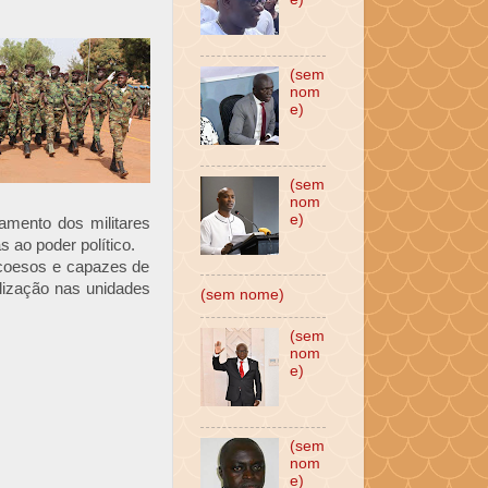
(sem
nom
e)
(sem
nom
e)
tamento dos militares
 ao poder político.
m coesos e capazes de
lização nas unidades
(sem nome)
(sem
nom
e)
(sem
nom
e)