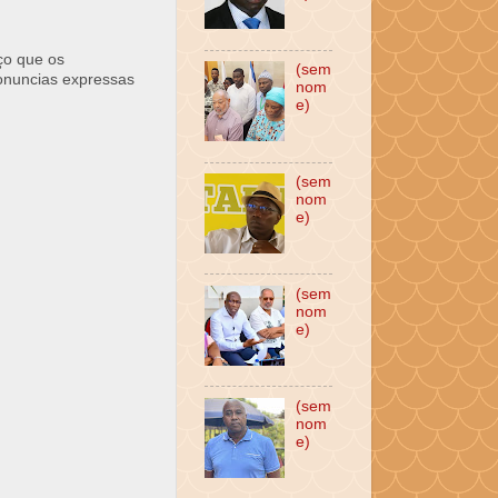
ço que os
(sem
ronuncias expressas
nom
e)
(sem
nom
e)
(sem
nom
e)
(sem
nom
e)