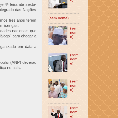
e 4ª feira até sexta-
Integrado das Nações
(sem nome)
imos três anos terem
m licenças.
(sem
idades nacionais que
nom
iálogo" para chegar a
e)
organizado em data a
(sem
nom
opular (ANP) deverão
e)
iça no país.
(sem
nom
e)
(sem
nom
e)