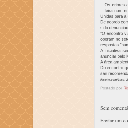
Os crimes am
feira num e
Unidas para a
De acordo com
sido denunciad
"O encontro v
operam no seto
respostas "num
A iniciativa 
anunciar pelo 
A área ambient
Do encontro q
sair recomenda
Rispito.com/Lusa, 
Postado por
Ri
Sem comentár
Enviar um co