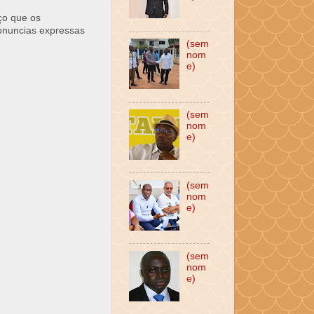
ço que os
ronuncias expressas
(sem
nom
e)
(sem
nom
e)
(sem
nom
e)
(sem
nom
e)