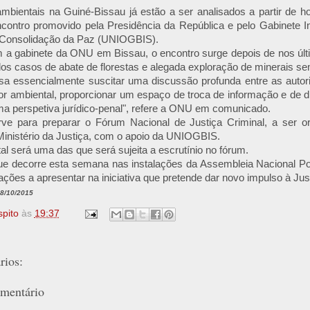
bientais na Guiné-Bissau já estão a ser analisados a partir de hoj
ncontro promovido pela Presidência da República e pelo Gabinete 
 Consolidação da Paz (UNIOGBIS).
 a gabinete da ONU em Bissau, o encontro surge depois de nos últ
os casos de abate de florestas e alegada exploração de minerais se
isa essencialmente suscitar uma discussão profunda entre as autor
r ambiental, proporcionar um espaço de troca de informação e de d
a perspetiva jurídico-penal", refere a ONU em comunicado.
serve para preparar o Fórum Nacional de Justiça Criminal, a ser 
Ministério da Justiça, com o apoio da UNIOGBIS.
al será uma das que será sujeita a escrutínio no fórum.
ue decorre esta semana nas instalações da Assembleia Nacional P
ções a apresentar na iniciativa que pretende dar novo impulso à Just
28/10/2015
spito
às
19:37
ios:
mentário