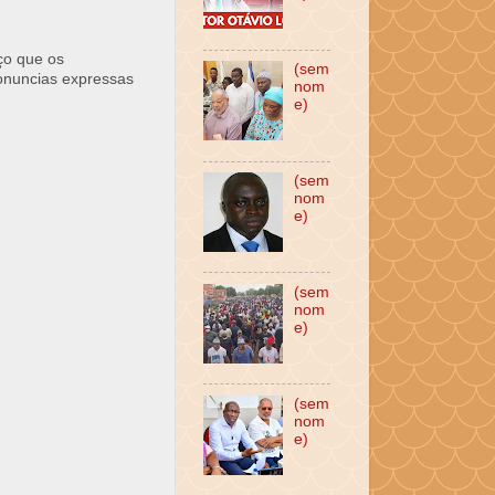
ço que os
(sem
ronuncias expressas
nom
e)
(sem
nom
e)
(sem
nom
e)
(sem
nom
e)