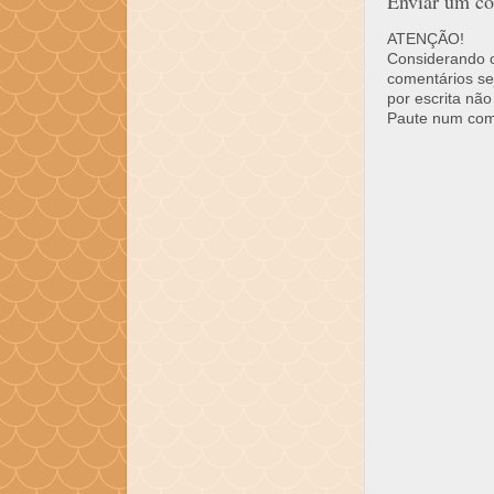
Enviar um co
ATENÇÃO!
Considerando o 
comentários se
por escrita não
Paute num come