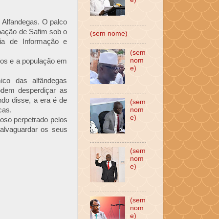
 Alfandegas. O palco
voação de Safim sob o
(sem nome)
gia de Informação e
(sem
nom
iros e a população em
e)
ico das alfândegas
podem desperdiçar as
ndo disse, a era é de
(sem
cas.
nom
e)
oso perpetrado pelos
salvaguardar os seus
(sem
nom
e)
(sem
nom
e)