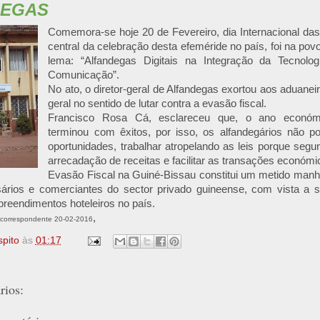
DEGAS
Comemora-se hoje 20 de Fevereiro, dia Internacional das
central da celebração desta efeméride no país, foi na po
lema: “Alfandegas Digitais na Integração da Tecnolo
Comunicação”.
No ato, o diretor-geral de Alfandegas exortou aos aduane
geral no sentido de lutar contra a evasão fiscal.
Francisco Rosa Cá, esclareceu que, o ano económ
terminou com êxitos, por isso, os alfandegários não 
oportunidades, trabalhar atropelando as leis porque segu
arrecadação de receitas e facilitar as transações económi
Evasão Fiscal na Guiné-Bissau constitui um metido manh
ários e comerciantes do sector privado guineense, com vista a 
reendimentos hoteleiros no país.
,
e-correspondente 20-02-2016
spito
às
01:17
ios: