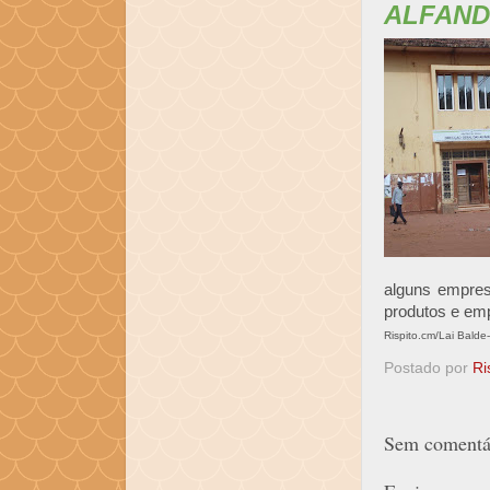
ALFAN
alguns empres
produtos e emp
Rispito.cm/Lai Bald
Postado por
Ri
Sem comentár