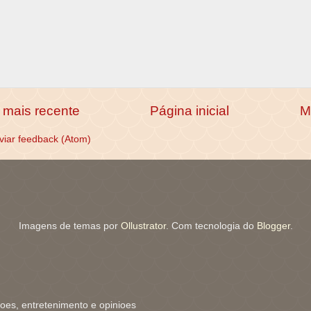
mais recente
Página inicial
M
viar feedback (Atom)
Imagens de temas por
Ollustrator
. Com tecnologia do
Blogger
.
coes, entretenimento e opinioes