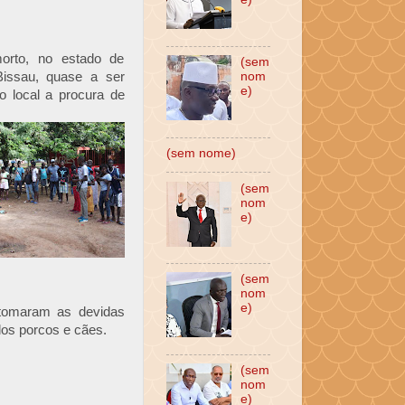
orto, no estado de
(sem
issau, quase a ser
nom
e)
 local a procura de
(sem nome)
(sem
nom
e)
(sem
nom
e)
tomaram as devidas
dos porcos e cães.
(sem
nom
e)