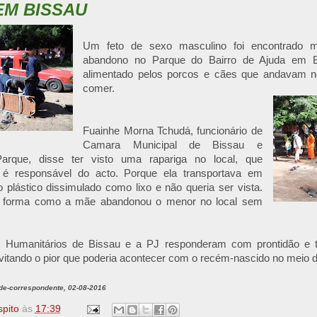
EM BISSAU
Um feto de sexo masculino foi encontrado m
abandono no Parque do Bairro de Ajuda em B
alimentado pelos porcos e cães que andavam no
comer.
Fuainhe Morna Tchudá, funcionário de
Camara Municipal de Bissau e
Parque, disse ter visto uma rapariga no local, que
 é responsável do acto. Porque ela transportava em
plástico dissimulado como lixo e não queria ser vista.
 forma como a mãe abandonou o menor no local sem
 Humanitários de Bissau e a PJ responderam com prontidão e 
vitando o pior que poderia acontecer com o recém-nascido no meio 
lde-correspondente, 02-08-2016
spito
às
17:39