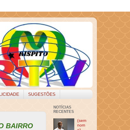
LICIDADE
SUGESTÕES
NOTÍCIAS
RECENTES
(sem
O BAIRRO
nom
e)