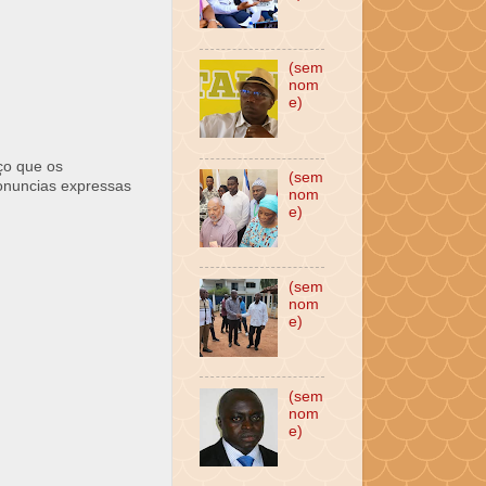
(sem
nom
e)
ço que os
(sem
ronuncias expressas
nom
e)
(sem
nom
e)
(sem
nom
e)