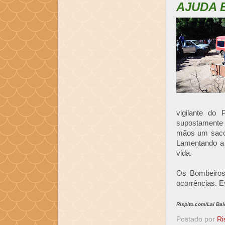
AJUDA 
vigilante do 
supostamente
mãos um saco 
Lamentando a
vida.
Os Bombeiros
ocorrências. E
Rispito.com/Lai Ba
Postado por
Ri