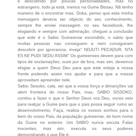
é descobrido por poucas personalidades, mas no
estrangeiro, todo ja està, menos na Guine Bissau. Nã tenho
maneiro de o encontrar mas, Doka, penso que esta minha
mensagem deveria ser objecto do seu conhecimento,
sempre lhe enviei messagem no seu faceebook, lhe
elogiando e sempre com admiração, cheguei a conclusão
que este é o Sabio Guineense escondido, o sabio que
muitas pessoas nao conseguem e nem consiguiram
descobrir por ignorancia, inveja" NDJUTI PECADUR, NTA
ES KE PUDI SEDU ASSIM" Os guineenses devem para com
tipos de exclamações, ouvir por de fora, mas sim, devemos
elogiar a quem Deus Deu para que este esteja a nossa
frente podendo assim nos ajudar e para que a massa
aproveitam apreender nele.
Sabio Sissoko, cala, sei que a vossa força e dimanções vai
alem fronteira do nosso Pais, mas, SABIO SISSOKO,
continu a fazer o que o Senhor Deus vos Deu, voces veio
para realçar a Guine para que o pais possa seguir rumo ao
desenvolvimento, Faça, realiza os vossos sonhos para o
bem do vosso Pais, da população guineense, do bom nome
da Guine no exterior. Um SABIO nunca escuta Falas
inocentes, mas sim, executa os seus poderes
demonstrando o que Ele é.