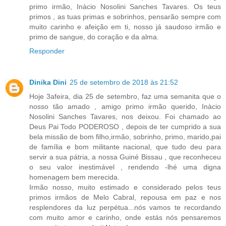
primo irmão, Inàcio Nosolini Sanches Tavares. Os teus
primos , as tuas primas e sobrinhos, pensarão sempre com
muito carinho e afeição em ti, nosso já saudoso irmão e
primo de sangue, do coração e da alma.
Responder
Dinika Dini
25 de setembro de 2018 às 21:52
Hoje 3afeira, dia 25 de setembro, faz uma semanita que o
nosso tão amado , amigo primo irmão querido, Inàcio
Nosolini Sanches Tavares, nos deixou. Foi chamado ao
Deus Pai Todo PODEROSO , depois de ter cumprido a sua
bela missão de bom filho,irmão, sobrinho, primo, marido,pai
de família e bom militante nacional, que tudo deu para
servir a sua pátria, a nossa Guiné Bissau , que reconheceu
o seu valor inestimável , rendendo -lhé uma digna
homenagem bem merecida.
Irmão nosso, muito estimado e considerado pelos teus
primos irmãos de Melo Cabral, repousa em paz e nos
resplendores da luz perpétua...nós vamos te recordando
com muito amor e carinho, onde estás nós pensaremos