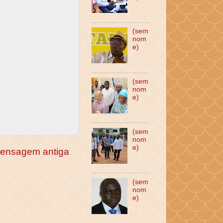
(sem
nom
e)
(sem
nom
e)
(sem
nom
e)
ensagem antiga
(sem
nom
e)