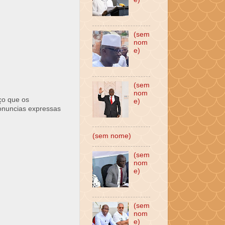
(sem
nom
e)
(sem
nom
ço que os
e)
ronuncias expressas
(sem nome)
(sem
nom
e)
(sem
nom
e)