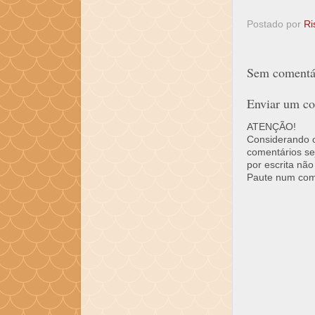
Postado por
Ri
Sem comentár
Enviar um co
ATENÇÃO!
Considerando o 
comentários se
por escrita não
Paute num come