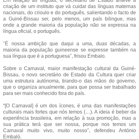
Em relação às línguas, o secretário de Estado antevê a
criação de um instituto que vá cuidar das línguas maternas
nacionais, do crioulo e do português, salientando o facto de
a Guiné-Bissau ser, pelo menos, um país bilingue, mas
onde a grande maioria da população não se expressa na
língua oficial, o português.
"É nossa ambição que daqui a uma, duas décadas, a
maioria da população guineense se expresse também na
sua língua que é a portuguesa", frisou Embalo.
Sobre o Carnaval, maior manifestação cultural da Guiné-
Bissau, o novo secretário de Estado da Cultura quer criar
uma estrutura autónoma, tirando-o das mãos do governo,
que o organiza anualmente, para que possa ser trabalhado
para ser mais conhecido fora do país.
“[O Carnaval] é um dos ícones, é uma das manifestações
culturais mais fortes que nós temos (…). A ideia é beber da
experiência brasileira, em relação à sua promoção, mas a
sua prática terá que ser nossa, porque nos temos um
Carnaval muito vivo, muito nosso", defendeu António
Embaló.