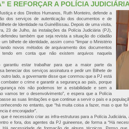
” E REFORÇAR A POLÍCIA JUDICIÁRI
Justiça e dos Direitos Humanos, Ruth Monteiro, defende a
ção dos serviços de autenticação dos documentos e de
ilhete de Identidade na GuinéBissau. Depois de uma visita,
ira, 23 de Julho, às instalações da Polícia Judiciária (PJ),
 defendeu também que seja revista a situação do cidadão
 um bilhete de identidade, assim como “limpar o Ministério
criando novos métodos de arquivamento dos documentos
 tendo em conta que não existem arquivos naquela
o garantiu estar trabalhar para que a maior parte da
a beneciar dos serviços assinatura e pedir um Bilhete de
r outro lado, a governante disse que conrmou que a PJ está
 combater o crime e garantir a segurança ao país, porque
gurança nós não podemos ter a estabilidade e sem a
não vamos ter o desenvolvimento”, e espera que a Polícia
rapasse as suas limitações e que continue a servir o país e a populaç
conhecendo no entanto, que “há muita coisa a fazer, mas o que foi
ência é encorajador”.
 que é necessário criar as infra-estruturas para a Polícia Judiciária
entro e fora, dos agentes da PJ guineense, de forma a “Há neces
as. Há necessidade de formação de alguns técnicos. Penso que