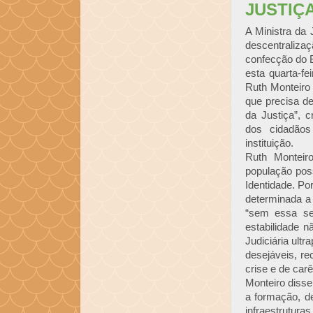
JUSTIÇA
A Ministra da 
descentraliza
confecção do B
esta quarta-fe
Ruth Monteiro
que precisa de
da Justiça”, 
dos cidadãos
instituição.
Ruth Monteir
população poss
Identidade. Po
determinada a
“sem essa se
estabilidade 
Judiciária ult
desejáveis, re
crise e de car
Monteiro disse
a formação, d
infraestrutur