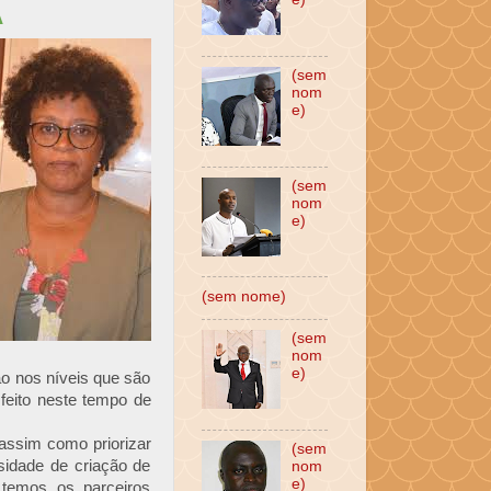
A
(sem
nom
e)
(sem
nom
e)
(sem nome)
(sem
nom
e)
ão nos níveis que são
 feito neste tempo de
, assim como priorizar
(sem
sidade de criação de
nom
e)
 temos os parceiros