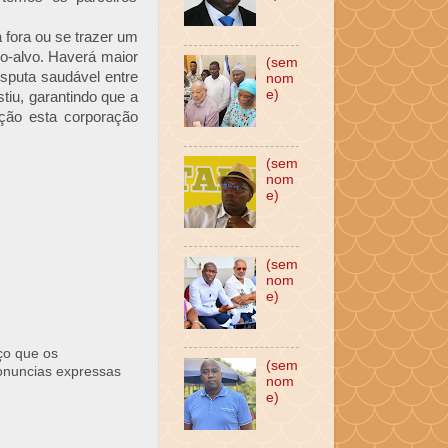
 fora ou se trazer um
o-alvo. Haverá maior
(sem
sputa saudável entre
nom
e)
iu, garantindo que a
ção esta corporação
(sem
nom
e)
(sem
nom
e)
ço que os
(sem
ronuncias expressas
nom
e)