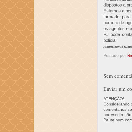
dispostos a pr
Estamos a pens
formador para 
número de age
os agentes e e
PJ pode conta
policial.
Rispito.com/e-Globa
Postado por
Ri
Sem comentár
Enviar um co
ATENÇÃO!
Considerando o 
comentários se
por escrita não
Paute num come