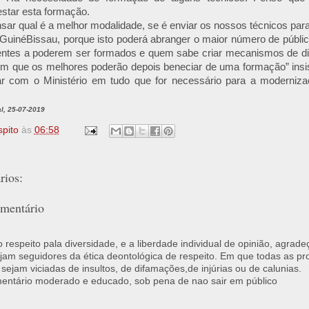
estar esta formação.
ar qual é a melhor modalidade, se é enviar os nossos técnicos para
GuinéBissau, porque isto poderá abranger o maior número de públic
ntes a poderem ser formados e quem sabe criar mecanismos de di
m que os melhores poderão depois beneciar de uma formação” insist
r com o Ministério em tudo que for necessário para a moderniza
l, 25-07-2019
spito
às
06:58
ios:
mentário
respeito pala diversidade, e a liberdade individual de opinião, agrade
jam seguidores da ética deontológica de respeito. Em que todas as p
 sejam viciadas de insultos, de difamações,de injúrias ou de calunias.
ntário moderado e educado, sob pena de nao sair em público