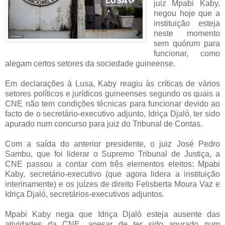
juiz Mpabi Kaby,
negou hoje que a
instituição esteja
neste momento
sem quórum para
funcionar, como
alegam certos setores da sociedade guineense.
Em declarações à Lusa, Kaby reagiu às críticas de vários
setores políticos e jurídicos guineenses segundo os quais a
CNE não tem condições técnicas para funcionar devido ao
facto de o secretário-executivo adjunto, Idriça Djaló, ter sido
apurado num concurso para juiz do Tribunal de Contas.
Com a saída do anterior presidente, o juiz José Pedro
Sambu, que foi liderar o Supremo Tribunal de Justiça, a
CNE passou a contar com três elementos eleitos: Mpabi
Kaby, secretário-executivo (que agora lidera a instituição
interinamente) e os juízes de direito Felisberta Moura Vaz e
Idriça Djaló, secretários-executivos adjuntos.
Mpabi Kaby nega que Idriça Djaló esteja ausente das
atividades da CNE, apesar de ter sido apurado num