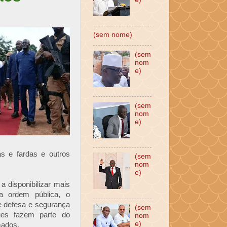
(sem nome)
(sem
nom
e)
(sem
nom
e)
as e fardas e outros
(sem
nom
e)
a disponibilizar mais
 ordem pública, o
de defesa e segurança
(sem
ues fazem parte do
nom
e)
mados.