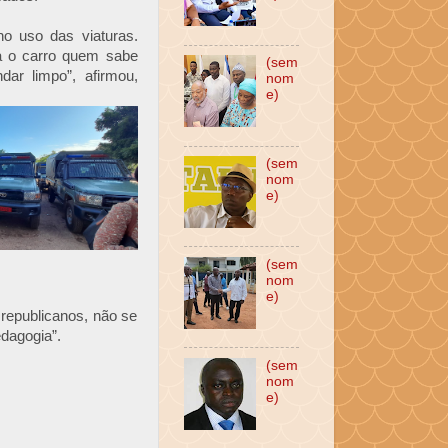
no uso das viaturas.
iza o carro quem sabe
(sem
ar limpo”, afirmou,
nom
e)
(sem
nom
e)
(sem
nom
e)
 republicanos, não se
dagogia”.
(sem
nom
e)