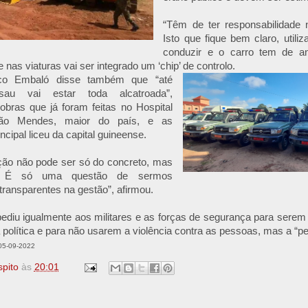
“Têm de ter responsabilidade 
Isto que fique bem claro, util
conduzir e o carro tem de and
 nas viaturas vai ser integrado um ‘chip’ de controlo.
co Embaló disse também que “até
ssau vai estar toda alcatroada”,
bras que já foram feitas no Hospital
mão Mendes, maior do país, e as
incipal liceu da capital guineense.
ção não pode ser só do concreto, mas
. É só uma questão de sermos
transparentes na gestão”, afirmou.
ediu igualmente aos militares e as forças de segurança para serem
política e para não usarem a violência contra as pessoas, mas a “pe
 05-09-2022
spito
às
20:01