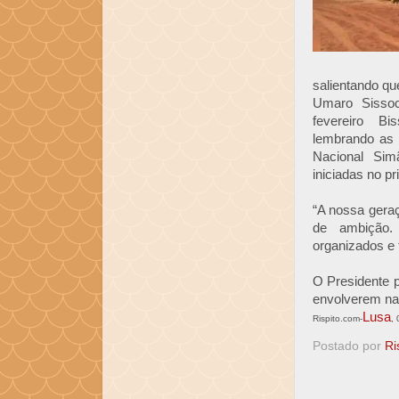
salientando que
Umaro Sisso
fevereiro Bi
lembrando as o
Nacional Si
iniciadas no pr
“A nossa gera
de ambição
organizados e 
O Presidente p
envolverem na 
Lusa
Rispito.com-
,
Postado por
Ri