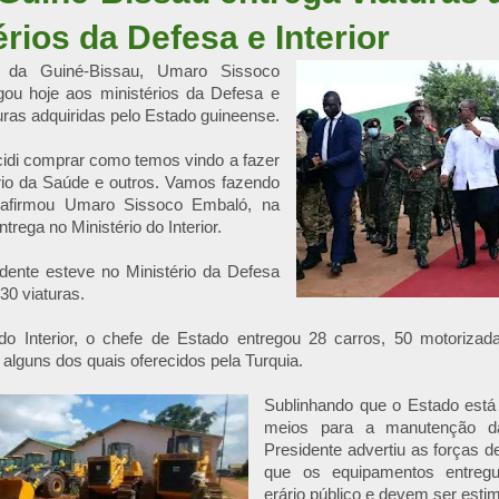
érios da Defesa e Interior
 da Guiné-Bissau, Umaro Sissoco
gou hoje aos ministérios da Defesa e
turas adquiridas pelo Estado guineense.
idi comprar como temos vindo a fazer
rio da Saúde e outros. Vamos fazendo
 afirmou Umaro Sissoco Embaló, na
trega no Ministério do Interior.
dente esteve no Ministério da Defesa
30 viaturas.
 do Interior, o chefe de Estado entregou 28 carros, 50 motorizad
alguns dos quais oferecidos pela Turquia.
Sublinhando que o Estado está 
meios para a manutenção da
Presidente advertiu as forças 
que os equipamentos entreg
erário público e devem ser esti