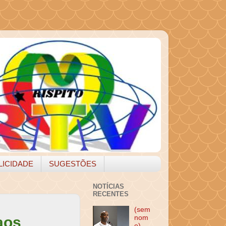
LICIDADE
SUGESTÕES
NOTÍCIAS
RECENTES
(sem
aos
nom
e)