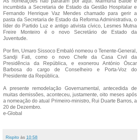
As nomeações não pararam por aqui. Maimuna Baldé é
incumbida a Secretaria de Estado da Gestão Hospitalar e
Fernando Henrique Vaz Mendes chamado para gerir a
pasta da Secretaria de Estado da Reforma Administrativa, o
líder do Partido Luz e antigo ativista cívico, Lesmes Mutna
Freire Monteiro é o novo Secretário de Estado da
Juventude.
Por fim, Umaro Sissoco Embaló nomeou o Tenente-General,
Sandji Fati, como o novo Chefe da Casa Civil da
Presidência da República, e exonerou António Óscar
Barbosa do cargo de ConseIheiro e Porta-Voz do
Presidente da República.
A presente remodelação Governamental, antecedida de
muitas demissões, aconteceu, justamente, oito meses após
a nomeação do atual Primeiro-ministro, Rui Duarte Barros, a
20 de Dezembro.
e-Global
Rispito
às
10:58