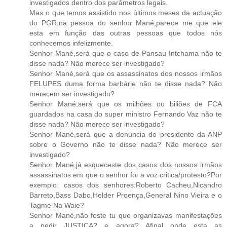
investigados dentro dos parâmetros legais.
Mas o que temos assistido nos últimos meses da actuação
do PGR,na pessoa do senhor Mané,parece me que ele
esta em função das outras pessoas que todos nós
conhecemos infelizmente.
Senhor Mané,será que o caso de Pansau Intchama não te
disse nada? Não merece ser investigado?
Senhor Mané,será que os assassinatos dos nossos irmãos
FELUPES duma forma barbárie não te disse nada? Não
merecem ser investigado?
Senhor Mané,será que os milhões ou biliões de FCA
guardados na casa do super ministro Fernando Vaz não te
disse nada? Não merece ser investigado?
Senhor Mané,será que a denuncia do presidente da ANP
sobre o Governo não te disse nada? Não merece ser
investigado?
Senhor Mané,já esqueceste dos casos dos nossos irmãos
assassinatos em que o senhor foi a voz critica/protesto?Por
exemplo: casos dos senhores:Roberto Cacheu,Nicandro
Barreto,Bass Dabo,Helder Proença,General Nino Vieira e o
Tagme Na Waie?
Senhor Mané,não foste tu que organizavas manifestações
a pedir JUSTIÇA? e agora? Afinal onde esta as