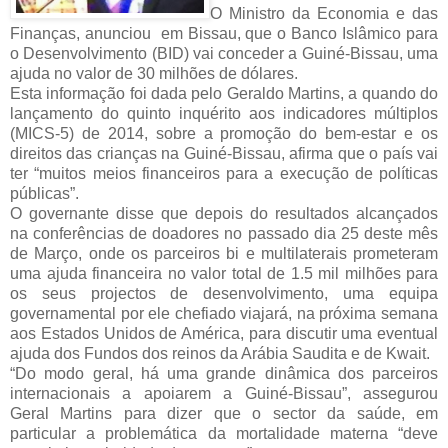
O Ministro da Economia e das
Finanças, anunciou em Bissau, que o Banco Islâmico para
o Desenvolvimento (BID) vai conceder a Guiné-Bissau, uma
ajuda no valor de 30 milhões de dólares.
Esta informação foi dada pelo Geraldo Martins, a quando do
lançamento do quinto inquérito aos indicadores múltiplos
(MICS-5) de 2014, sobre a promoção do bem-estar e os
direitos das crianças na Guiné-Bissau, afirma que o país vai
ter “muitos meios financeiros para a execução de políticas
públicas”.
O governante disse que depois do resultados alcançados
na conferências de doadores no passado dia 25 deste mês
de Março, onde os parceiros bi e multilaterais prometeram
uma ajuda financeira no valor total de 1.5 mil milhões para
os seus projectos de desenvolvimento, uma equipa
governamental por ele chefiado viajará, na próxima semana
aos Estados Unidos de América, para discutir uma eventual
ajuda dos Fundos dos reinos da Arábia Saudita e de Kwait.
“Do modo geral, há uma grande dinâmica dos parceiros
internacionais a apoiarem a Guiné-Bissau”, assegurou
Geral Martins para dizer que o sector da saúde, em
particular a problemática da mortalidade materna “deve