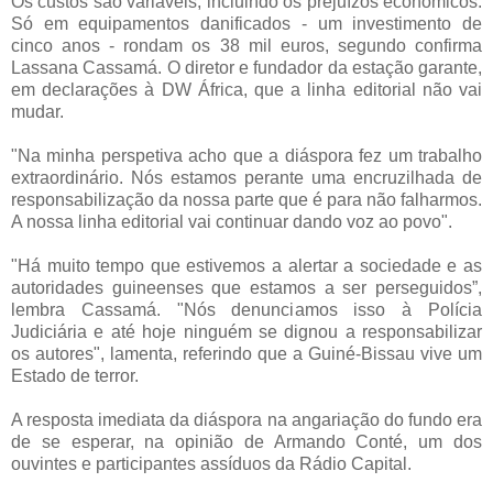
Os custos são variáveis, incluindo os prejuízos económicos.
Só em equipamentos danificados - um investimento de
cinco anos - rondam os 38 mil euros, segundo confirma
Lassana Cassamá. O diretor e fundador da estação garante,
em declarações à DW África, que a linha editorial não vai
mudar.
"Na minha perspetiva acho que a diáspora fez um trabalho
extraordinário. Nós estamos perante uma encruzilhada de
responsabilização da nossa parte que é para não falharmos.
A nossa linha editorial vai continuar dando voz ao povo".
"Há muito tempo que estivemos a alertar a sociedade e as
autoridades guineenses que estamos a ser perseguidos”,
lembra Cassamá. "Nós denunciamos isso à Polícia
Judiciária e até hoje ninguém se dignou a responsabilizar
os autores", lamenta, referindo que a Guiné-Bissau vive um
Estado de terror.
A resposta imediata da diáspora na angariação do fundo era
de se esperar, na opinião de Armando Conté, um dos
ouvintes e participantes assíduos da Rádio Capital.