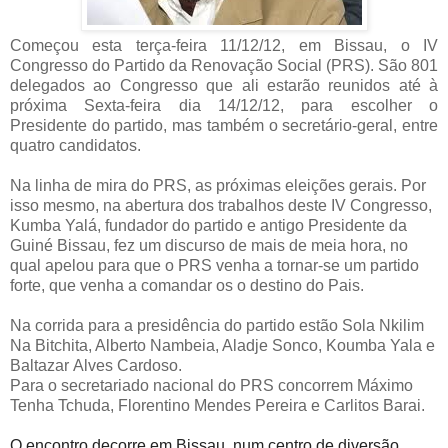
Começou esta terça-feira 11/12/12, em Bissau, o IV
Congresso do Partido da Renovação Social (PRS). São 801
delegados ao Congresso que ali estarão reunidos até à
próxima Sexta-feira dia 14/12/12, para escolher o
Presidente do partido, mas também o secretário-geral, entre
quatro candidatos.
Na linha de mira do PRS, as próximas eleições gerais. Por
isso mesmo, na abertura dos trabalhos deste IV Congresso,
Kumba Yalá, fundador do partido e antigo Presidente da
Guiné Bissau, fez um discurso de mais de meia hora, no
qual apelou para que o PRS venha a tornar-se um partido
forte, que venha a comandar os o destino do Pais.
Na corrida para a presidência do partido estão Sola Nkilim
Na Bitchita, Alberto Nambeia, Aladje Sonco, Koumba Yala e
Baltazar Alves Cardoso.
Para o secretariado nacional do PRS concorrem Máximo
Tenha Tchuda, Florentino Mendes Pereira e Carlitos Barai.
O encontro decorre em Bissau, num centro de diversão