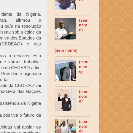
dente da Nigéria,
than, afirmou o
(sem
nom
u país na resolução
e)
issau sob a égide da
ica dos Estados da
l (CEDEAO) e das
(sem nome)
os a resolver esta
inte vamos trabalhar
(sem
nom
ide da CEDEAO a fim
e)
 Presidente nigeriano
orta.
Estado da CEDEAO vai
ário-Geral das Nações
(sem
nom
e)
sistência da Nigéria
 positiva o futuro da
(sem
nom
nidas vai apoiar os
e)