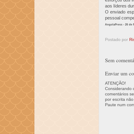
esforços dos 
aos líderes dur
O enviado esp
pessoal compet
AngolaPress - 26 de 
Postado por
Ri
Sem comentár
Enviar um co
ATENÇÃO!
Considerando o 
comentários se
por escrita não
Paute num come