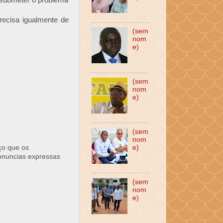
 submeter o problema
recisa igualmente de
(sem
nom
e)
(sem
nom
e)
(sem
nom
e)
ço que os
ronuncias expressas
(sem
nom
e)