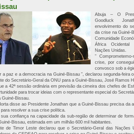
issau
Abuja – O Presi
Goodluck Jona
envolvimento do se
da crise na Guiné-B
Comunidade Económ
África Ocidenta
Nações Unidas.
" Comprometemo-n
crise, por consegu
convosco sob a ég
r a paz e a democracia na Guiné-Bissau ", declarou segunda-feira o
nte do Secretário-Geral da ONU para a Guiné-Bissau, José Ramos H
que a 42ª sessão ordinária em previsão da cimeira dos chefes de 
rtunidade para trocar ideias com o representante especial do Secret
a Guiné-Bissau.
rta disse ao Presidente Jonathan que a Guiné-Bissau precisa da as
ra resolver a sua crise política.
 sua confiança na capacidade da sub-região de determinar de forma
uiné-Bissau, estimada em um milhão 600 mil habitantes.
te de Timor Leste declarou que o Secretário-Geral das Nações U