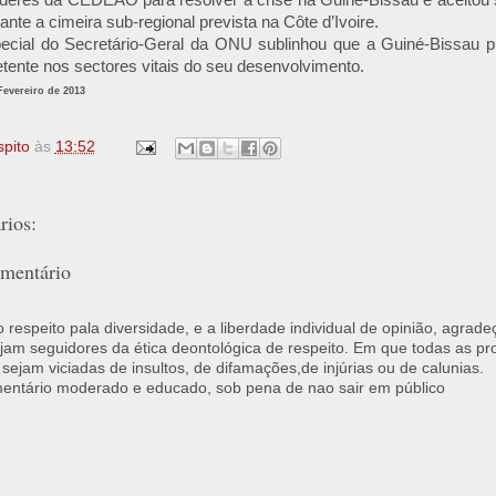
líderes da CEDEAO para resolver a crise na Guiné-Bissau e aceitou
ante a cimeira sub-regional prevista na Côte d’Ivoire.
ecial do Secretário-Geral da ONU sublinhou que a Guiné-Bissau p
ente nos sectores vitais do seu desenvolvimento.
Fevereiro de 2013
spito
às
13:52
ios:
mentário
respeito pala diversidade, e a liberdade individual de opinião, agrade
jam seguidores da ética deontológica de respeito. Em que todas as p
 sejam viciadas de insultos, de difamações,de injúrias ou de calunias.
ntário moderado e educado, sob pena de nao sair em público