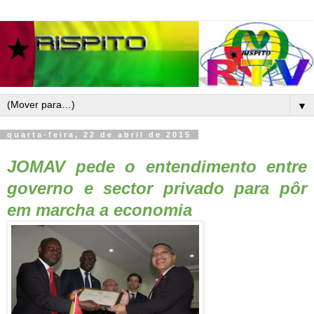
▼
quarta-feira, 22 de abril de 2015
JOMAV pede
o entendimento entre
governo e sector privado para pôr
em marcha a economia