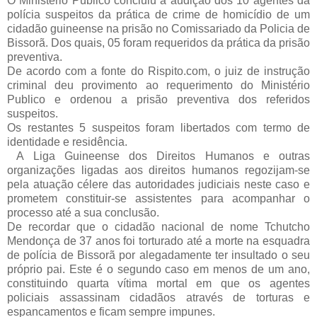
O Ministério Público concluiu a audição dos 10 agentes da
polícia suspeitos da prática de crime de homicídio de um
cidadão guineense na prisão no Comissariado da Policia de
Bissorã. Dos quais, 05 foram requeridos da prática da prisão
preventiva.
De acordo com a fonte do Rispito.com, o juiz de instrução
criminal deu provimento ao requerimento do Ministério
Publico e ordenou a prisão preventiva dos referidos
suspeitos.
Os restantes 5 suspeitos foram libertados com termo de
identidade e residência.
A Liga Guineense dos Direitos Humanos e outras
organizações ligadas aos direitos humanos regozijam-se
pela atuação célere das autoridades judiciais neste caso e
prometem constituir-se assistentes para acompanhar o
processo até a sua conclusão.
De recordar que o cidadão nacional de nome Tchutcho
Mendonça de 37 anos foi torturado até a morte na esquadra
de polícia de Bissorã por alegadamente ter insultado o seu
próprio pai. Este é o segundo caso em menos de um ano,
constituindo quarta vítima mortal em que os agentes
policiais assassinam cidadãos através de torturas e
espancamentos e ficam sempre impunes.