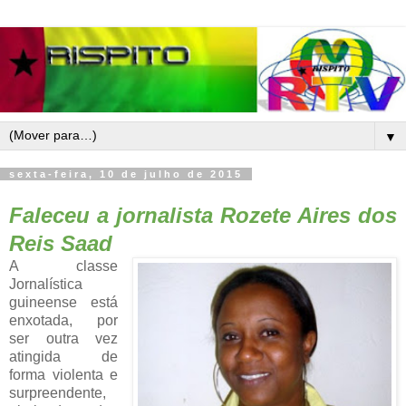
▼
sexta-feira, 10 de julho de 2015
Faleceu a jornalista Rozete Aires dos
Reis Saad
A classe
Jornalística
guineense está
enxotada, por
ser
outra vez
atingida de
forma violenta e
surpreendente,