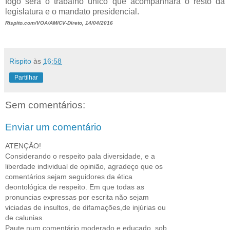
fogo será o trabalho único que acompanhara o resto da
legislatura e o mandato presidencial.
Rispito.com/VOA/AM/CV-Direto, 14/04/2016
Rispito
às
16:58
Partilhar
Sem comentários:
Enviar um comentário
ATENÇÃO!
Considerando o respeito pala diversidade, e a
liberdade individual de opinião, agradeço que os
comentários sejam seguidores da ética
deontológica de respeito. Em que todas as
pronuncias expressas por escrita não sejam
viciadas de insultos, de difamações,de injúrias ou
de calunias.
Paute num comentário moderado e educado, sob