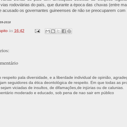
vias rodoviárias do país, que durante a época das chuvas (entre m
s, e acusado os governantes guineenses de não se preocuparem com 
-09-2018
spito
às
16:42
ios:
mentário
respeito pala diversidade, e a liberdade individual de opinião, agrade
jam seguidores da ética deontológica de respeito. Em que todas as p
 sejam viciadas de insultos, de difamações,de injúrias ou de calunias.
ntário moderado e educado, sob pena de nao sair em público