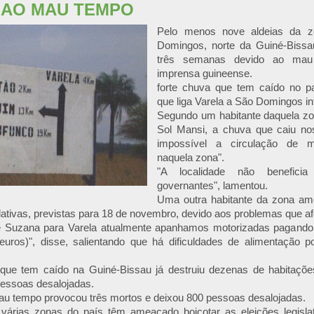
 AO MAU TEMPO
Pelo menos nove aldeias da z
Domingos, norte da Guiné-Bissa
três semanas devido ao mau 
imprensa guineense.
forte chuva que tem caído no p
que liga Varela a São Domingos int
Segundo um habitante daquela zon
Sol Mansi, a chuva que caiu nos
impossível a circulação de m
naquela zona".
"A localidade não benefici
governantes", lamentou.
Uma outra habitante da zona am
lativas, previstas para 18 de novembro, devido aos problemas que a
de Suzana para Varela atualmente apanhamos motorizadas pagando
euros)", disse, salientando que há dificuldades de alimentação p
 que tem caído na Guiné-Bissau já destruiu dezenas de habitaçõe
pessoas desalojadas.
au tempo provocou três mortos e deixou 800 pessoas desalojadas.
 várias zonas do país têm ameaçado boicotar as eleições legisl