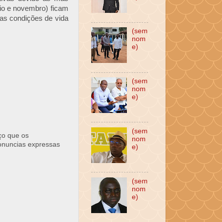
aio e novembro) ficam
as condições de vida
(sem
nom
e)
(sem
nom
e)
(sem
ço que os
nom
ronuncias expressas
e)
(sem
nom
e)