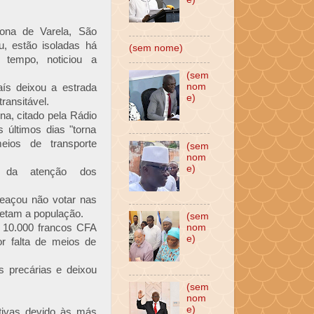
ona de Varela, São
u, estão isoladas há
(sem nome)
tempo, noticiou a
(sem
nom
aís deixou a estrada
e)
ransitável.
a, citado pela Rádio
 últimos dias "torna
eios de transporte
(sem
nom
e)
a da atenção dos
eaçou não votar nas
fetam a população.
(sem
 10.000 francos CFA
nom
e)
or falta de meios de
s precárias e deixou
(sem
nom
e)
ativas devido às más