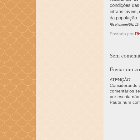
condições das 
intransitávei
da população.
Rispito.com/DN, 13
Postado por
Ri
Sem comentár
Enviar um co
ATENÇÃO!
Considerando o 
comentários se
por escrita não
Paute num come