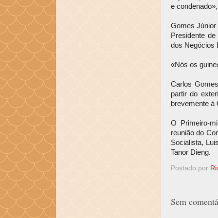
e condenado», 
Gomes Júnior 
Presidente de
dos Negócios E
«Nós os guine
Carlos Gomes 
partir do exte
brevemente à 
O Primeiro-mi
reunião do Com
Socialista, Lu
Tanor Dieng.
Postado por
Ri
Sem comentár