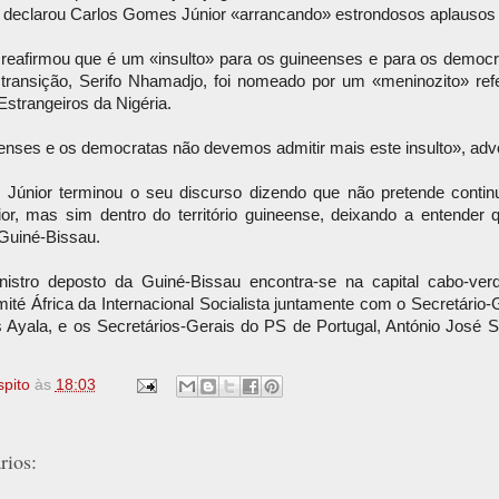
declarou Carlos Gomes Júnior «arrancando» estrondosos aplausos d
reafirmou que é um «insulto» para os guineenses e para os democ
 transição, Serifo Nhamadjo, foi nomeado por um «meninozito» refe
strangeiros da Nigéria.
enses e os democratas não devemos admitir mais este insulto», adv
Júnior terminou o seu discurso dizendo que não pretende continua
rior, mas sim dentro do território guineense, deixando a entender
Guiné-Bissau.
nistro deposto da Guiné-Bissau encontra-se na capital cabo-verd
ité África da Internacional Socialista juntamente com o Secretário-G
is Ayala, e os Secretários-Gerais do PS de Portugal, António José 
spito
às
18:03
ios: