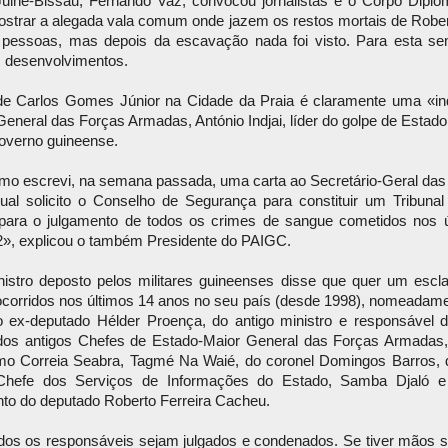
Guiné-Bissau, Fernando Vaz, convocou jornalistas e o Corpo Diplo
ostrar a alegada vala comum onde jazem os restos mortais de Rober
pessoas, mas depois da escavação nada foi visto. Para esta s
 desenvolvimentos.
de Carlos Gomes Júnior na Cidade da Praia é claramente uma «in
eneral das Forças Armadas, António Indjai, líder do golpe de Estado d
overno guineense.
mo escrevi, na semana passada, uma carta ao Secretário-Geral da
ual solicito o Conselho de Segurança para constituir um Tribunal 
para o julgamento de todos os crimes de sangue cometidos nos ú
2», explicou o também Presidente do PAIGC.
nistro deposto pelos militares guineenses disse que quer um escl
ocorridos nos últimos 14 anos no seu país (desde 1998), nomeadame
do ex-deputado Hélder Proença, do antigo ministro e responsável 
dos antigos Chefes de Estado-Maior General das Forças Armadas
mo Correia Seabra, Tagmé Na Waié, do coronel Domingos Barros,
Chefe dos Serviços de Informações do Estado, Samba Djaló e
to do deputado Roberto Ferreira Cacheu.
dos os responsáveis sejam julgados e condenados. Se tiver mãos su