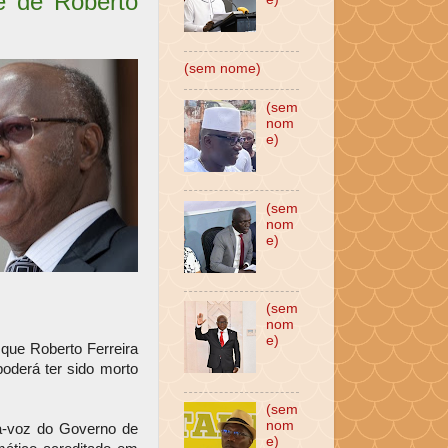
e de Roberto
(sem nome)
(sem
nom
e)
(sem
nom
e)
(sem
nom
e)
que Roberto Ferreira
oderá ter sido morto
(sem
nom
ta-voz do Governo de
e)