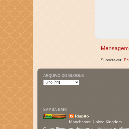
Mensagem 
Subscrever:
En
ARQUIVO DO BLOGUE
SAMBA BARI
Rispito
Manchester, United Kingdom
Guine-Bissau em destaque... Noticias, publica