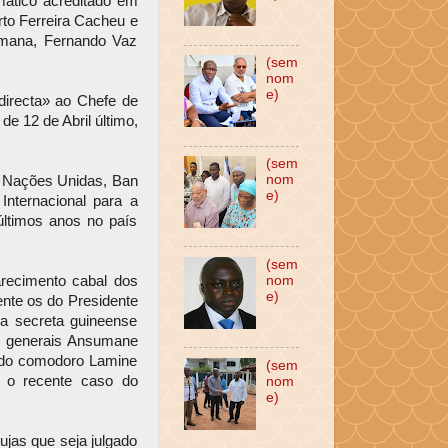
mático acreditado em
to Ferreira Cacheu e
emana, Fernando Vaz
(sem
nom
e)
directa» ao Chefe de
e 12 de Abril último,
(sem
nom
s Nações Unidas, Ban
e)
Internacional para a
ltimos anos no país
(sem
nom
arecimento cabal dos
e)
nte os do Presidente
da secreta guineense
, generais Ansumane
 do comodoro Lamine
(sem
 o recente caso do
nom
e)
jas que seja julgado