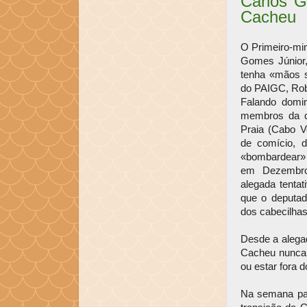
Carlos G
Cacheu
O Primeiro-min
Gomes Júnior,
tenha «mãos s
do PAIGC, Rob
Falando domi
membros da c
Praia (Cabo V
de comício, 
«bombardear» 
em Dezembro
alegada tenta
que o deputa
dos cabecilhas
Desde a alegad
Cacheu nunca 
ou estar fora d
Na semana pas