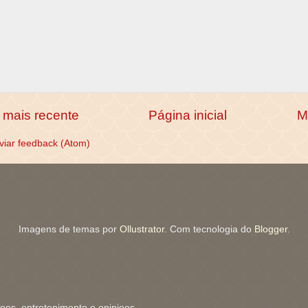
mais recente
Página inicial
M
viar feedback (Atom)
Imagens de temas por
Ollustrator
. Com tecnologia do
Blogger
.
coes, entretenimento e opinioes