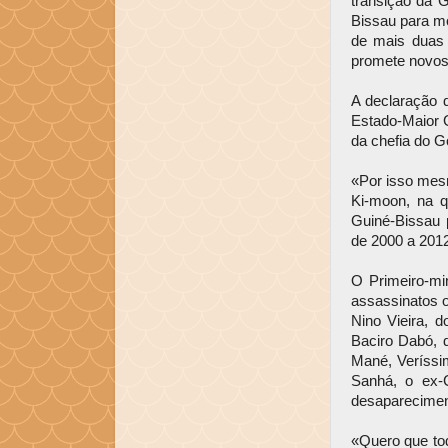
transição da 
Bissau para m
de mais duas 
promete novos
A declaração 
Estado-Maior G
da chefia do G
«Por isso mes
Ki-moon, na q
Guiné-Bissau 
de 2000 a 201
O Primeiro-mi
assassinatos 
Nino Vieira, 
Baciro Dabó, 
Mané, Veríssi
Sanhá, o ex-
desaparecimen
«Quero que to