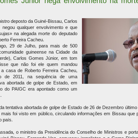
omes Júnior nega envolvimento na mort
istro deposto da Guiné-Bissau, Carlos
 negou qualquer envolvimento e que
ujas» na alegada morte do deputado
erto Ferreira Cacheu.
ngo, 29 de Julho, para mais de 500
omunidade guineense na Cidade da
erde), Carlos Gomes Júnior, em tom
disse que não foi ele quem mandou
a casa de Roberto Ferreira Cacheu,
 de 2011, na sequência de uma
tiva abortada de golpe de Estado, em
do do PAIGC era apontado como um
.
a tentativa abortada de golpe de Estado de 26 de Dezembro último 
mais foi visto em público, circulando informações em Bissau que p
o país.
sada, o ministro da Presidência do Conselho de Ministros e por