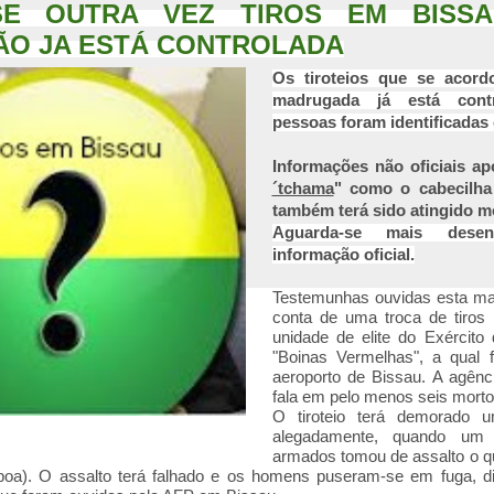
-SE OUTRA VEZ TIROS EM BISS
ÃO JA ESTÁ CONTROLADA
Os tiroteios que se acor
madrugada já está cont
pessoas foram identificadas
Informações não oficiais a
´tchama
" como o cabecilha
também terá sido atingido m
Aguarda-se mais dese
informação oficial.
Testemunhas ouvidas esta m
conta de uma troca de tiros
unidade de elite do Exército
"Boinas Vermelhas", a qual f
aeroporto de Bissau. A agênci
fala em pelo menos seis morto
O tiroteio terá demorado u
alegadamente, quando um
armados tomou de assalto o qua
boa). O assalto terá falhado e os homens puseram-se em fuga,