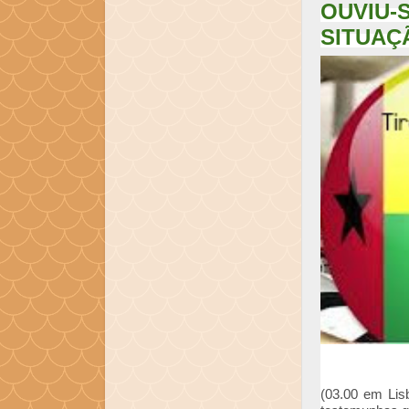
OUVIU
SITUAÇ
(03.00 em Lis