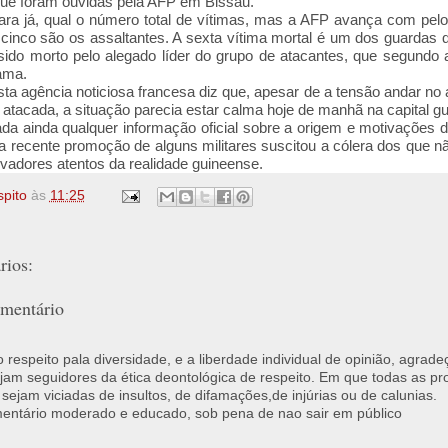
ue foram ouvidas pela AFP em Bissau.
para já, qual o número total de vítimas, mas a AFP avança com pel
 cinco são os assaltantes. A sexta vítima mortal é um dos guardas 
 sido morto pelo alegado líder do grupo de atacantes, que segundo
ama.
esta agência noticiosa francesa diz que, apesar de a tensão andar no
r atacada, a situação parecia estar calma hoje de manhã na capital g
da ainda qualquer informação oficial sobre a origem e motivações 
a recente promoção de alguns militares suscitou a cólera dos que 
adores atentos da realidade guineense.
spito
às
11:25
ios:
mentário
respeito pala diversidade, e a liberdade individual de opinião, agrade
jam seguidores da ética deontológica de respeito. Em que todas as p
 sejam viciadas de insultos, de difamações,de injúrias ou de calunias.
ntário moderado e educado, sob pena de nao sair em público