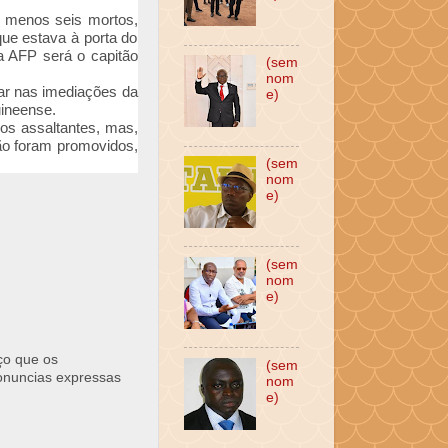
o menos seis mortos,
que estava à porta do
 a AFP será o capitão
(sem
nom
 ar nas imediações da
e)
uineense.
dos assaltantes, mas,
não foram promovidos,
(sem
nom
e)
(sem
nom
e)
ço que os
(sem
ronuncias expressas
nom
e)