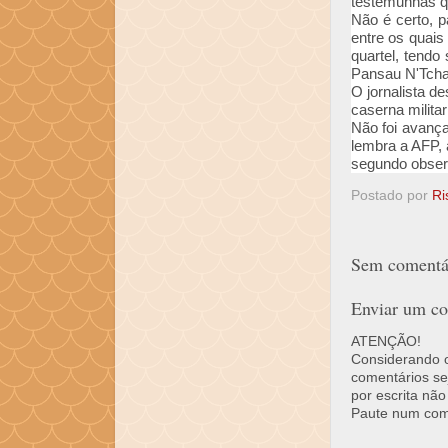
testemunhas q
Não é certo, 
entre os quais
quartel, tendo
Pansau N'Tch
O jornalista d
caserna milita
Não foi avança
lembra a AFP, 
segundo observ
Postado por
Ri
Sem comentár
Enviar um co
ATENÇÃO!
Considerando o 
comentários se
por escrita não
Paute num come