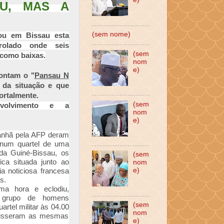
AU, MAS A
(sem nome)
dou em Bissau esta
rolado onde seis
(sem
 como baixas.
nom
e)
pontam o "
Pansau N
 da situação e que
ortalmente.
(sem
nvolvimento e a
nom
e)
anhã pela AFP deram
 num quartel de uma
 da Guiné-Bissau, os
(sem
ica situada junto ao
nom
e)
a noticiosa francesa
s.
ma hora e eclodiu,
 grupo de homens
(sem
rtel militar às 04.00
nom
 disseram as mesmas
e)