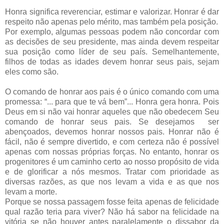
Honra significa reverenciar, estimar e valorizar. Honrar é dar
respeito não apenas pelo mérito, mas também pela posição.
Por exemplo, algumas pessoas podem não concordar com
as decisões de seu presidente, mas ainda devem respeitar
sua posição como líder de seu país. Semelhantemente,
filhos de todas as idades devem honrar seus pais, sejam
eles como são.
O comando de honrar aos pais é o único comando com uma
promessa: “... para que te vá bem”... Honra gera honra. Pois
Deus em si não vai honrar aqueles que não obedecem Seu
comando de honrar seus pais. Se desejamos ser
abençoados, devemos honrar nossos pais. Honrar não é
fácil, não é sempre divertido, e com certeza não é possível
apenas com nossas próprias forças. No entanto, honrar os
progenitores é um caminho certo ao nosso propósito de vida
e de glorificar a nós mesmos. Tratar com prioridade as
diversas razões, as que nos levam a vida e as que nos
levam a morte.
Porque se nossa passagem fosse feita apenas de felicidade
qual razão teria para viver? Não há sabor na felicidade na
vitória se não houver antes paralelamente o dissabor da