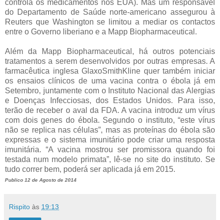
controla os medicamentos nos EUA). Mas um responsável
do Departamento de Saúde norte-americano assegurou à
Reuters que Washington se limitou a mediar os contactos
entre o Governo liberiano e a Mapp Biopharmaceutical.
Além da Mapp Biopharmaceutical, há outros potenciais
tratamentos a serem desenvolvidos por outras empresas. A
farmacêutica inglesa GlaxoSmithKline quer também iniciar
os ensaios clínicos de uma vacina contra o ébola já em
Setembro, juntamente com o Instituto Nacional das Alergias
e Doenças Infecciosas, dos Estados Unidos. Para isso,
terão de receber o aval da FDA. A vacina introduz um vírus
com dois genes do ébola. Segundo o instituto, “este vírus
não se replica nas células”, mas as proteínas do ébola são
expressas e o sistema imunitário pode criar uma resposta
imunitária. “A vacina mostrou ser promissora quando foi
testada num modelo primata”, lê-se no site do instituto. Se
tudo correr bem, poderá ser aplicada já em 2015.
Publico 12 de Agosto de 2014
Rispito
às
19:13