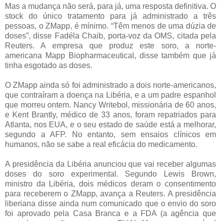
Mas a mudança não será, para já, uma resposta definitiva. O
stock do único tratamento para já administrado a três
pessoas, o ZMapp, é mínimo. “Têm menos de uma dúzia de
doses”, disse Fadéla Chaib, porta-voz da OMS, citada pela
Reuters. A empresa que produz este soro, a norte-
americana Mapp Biopharmaceutical, disse também que já
tinha esgotado as doses.
O ZMapp ainda só foi administrado a dois norte-americanos,
que contraíram a doença na Libéria, e a um padre espanhol
que morreu ontem. Nancy Writebol, missionária de 60 anos,
e Kent Brantly, médico de 33 anos, foram repatriados para
Atlanta, nos EUA, e o seu estado de saúde está a melhorar,
segundo a AFP. No entanto, sem ensaios clínicos em
humanos, não se sabe a real eficácia do medicamento.
A presidência da Libéria anunciou que vai receber algumas
doses do soro experimental. Segundo Lewis Brown,
ministro da Libéria, dois médicos deram o consentimento
para receberem o ZMapp, avança a Reuters. A presidência
liberiana disse ainda num comunicado que o envio do soro
foi aprovado pela Casa Branca e a FDA (a agência que