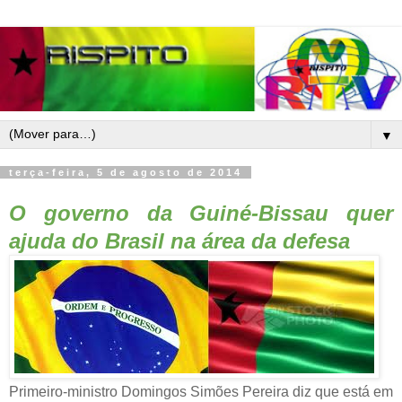
▼
terça-feira, 5 de agosto de 2014
O governo da Guiné-Bissau quer
ajuda do Brasil na área da defesa
Primeiro-ministro Domingos Simões Pereira diz que está em