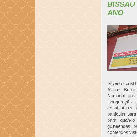
BISSAU
ANO
privado consti
Aladje Bubac
Nacional dos
inauguração 
constitui um 
particular par
para quando
guineenses p
conferidos vis