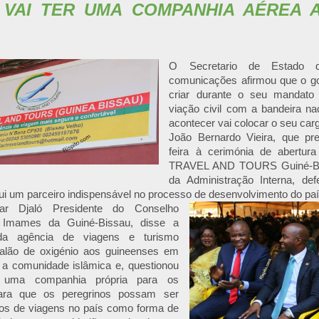
 VAI TER UMA COMPANHIA AÉREA 
O Secretario de Estado d
comunicações afirmou que o go
criar durante o seu mandat
viação civil com a bandeira na
acontecer vai colocar o seu car
João Bernardo Vieira, que pre
feira à cerimónia de abertu
TRAVEL AND TOURS Guiné-Bis
da Administração Interna, de
tui um parceiro indispensável no processo de desenvolvimento do pa
ar Djaló Presidente do Conselho
 Imames da Guiné-Bissau, disse a
da agência de viagens e turismo
balão de oxigénio aos guineenses em
a a comunidade islâmica e, questionou
 uma companhia própria para os
ara que os peregrinos possam ser
tos de viagens no país como forma de