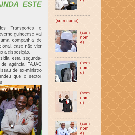
AINDA ESTE
(sem nome)
os Transportes e
(sem
verno guineense vai
nom
o uma companhia de
e)
cional, caso não vier
go a disposição.
sidia esta segunda-
(sem
ra de agência FAJAC
nom
sau de ex-ministro
e)
fendeu que o sector
ís.
(sem
nom
e)
(sem
nom
e)