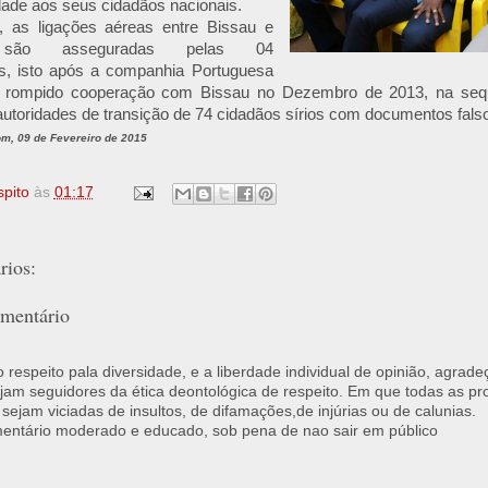
nidade aos seus cidadãos nacionais.
e, as ligações aéreas entre Bissau e
o são asseguradas pelas 04
as, isto após a companhia Portuguesa
do rompido cooperação com Bissau no Dezembro de 2013, na se
autoridades de transição de 74 cidadãos sírios com documentos fals
om, 09 de Fevereiro de 2015
spito
às
01:17
ios:
mentário
respeito pala diversidade, e a liberdade individual de opinião, agrade
jam seguidores da ética deontológica de respeito. Em que todas as p
 sejam viciadas de insultos, de difamações,de injúrias ou de calunias.
ntário moderado e educado, sob pena de nao sair em público