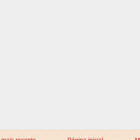
mais recente
Página inicial
M