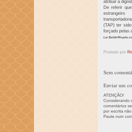
atribuir a dig
De referir qu
estrangeir
transportador
(TAP) ter si
forçado pelas 
Lai Baldé/Rispito.c
Postado por
Ri
Sem comentár
Enviar um co
ATENÇÃO!
Considerando o 
comentários se
por escrita não
Paute num come