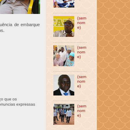
(sem
nom
quência de embarque
e)
os.
(sem
nom
e)
(sem
nom
e)
ço que os
ronuncias expressas
(sem
nom
e)