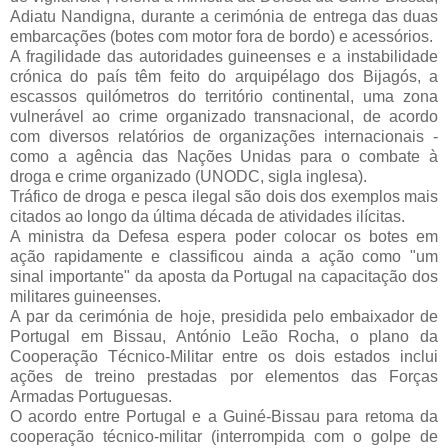
Adiatu Nandigna, durante a cerimónia de entrega das duas
embarcações (botes com motor fora de bordo) e acessórios.
A fragilidade das autoridades guineenses e a instabilidade
crónica do país têm feito do arquipélago dos Bijagós, a
escassos quilómetros do território continental, uma zona
vulnerável ao crime organizado transnacional, de acordo
com diversos relatórios de organizações internacionais -
como a agência das Nações Unidas para o combate à
droga e crime organizado (UNODC, sigla inglesa).
Tráfico de droga e pesca ilegal são dois dos exemplos mais
citados ao longo da última década de atividades ilícitas.
A ministra da Defesa espera poder colocar os botes em
ação rapidamente e classificou ainda a ação como "um
sinal importante" da aposta da Portugal na capacitação dos
militares guineenses.
A par da cerimónia de hoje, presidida pelo embaixador de
Portugal em Bissau, António Leão Rocha, o plano da
Cooperação Técnico-Militar entre os dois estados inclui
ações de treino prestadas por elementos das Forças
Armadas Portuguesas.
O acordo entre Portugal e a Guiné-Bissau para retoma da
cooperação técnico-militar (interrompida com o golpe de