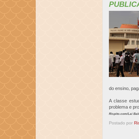
PUBLIC
do ensino, pag
A classe estu
problema e pro
Rispito.com/Lai Ba
Postado por
Ri