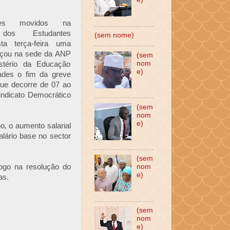
ses movidos na
 dos Estudantes
(sem nome)
ta terça-feira uma
eçou na sede da ANP
(sem
nom
stério da Educação
e)
dades o fim da greve
que decorre de 07 ao
indicato Democrático
(sem
nom
e)
, o aumento salarial
alário base no sector
(sem
logo na resolução do
nom
e)
as.
(sem
nom
e)