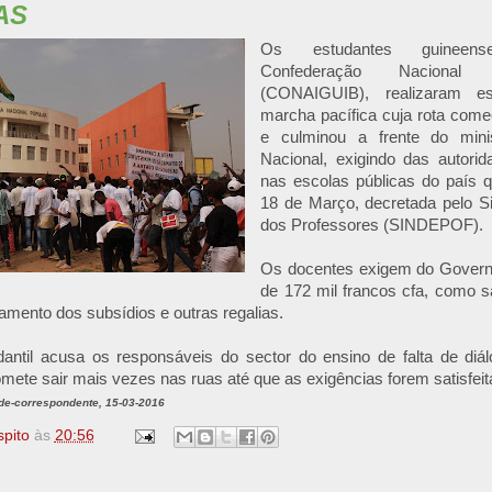
AS
Os estudantes guineen
Confederação Nacional
(CONAIGUIB), realizaram es
marcha pacífica cuja rota com
e culminou a frente do mini
Nacional, exigindo das autori
nas escolas públicas do país 
18 de Março, decretada pelo S
dos Professores (SINDEPOF).
Os docentes exigem do Governo
de 172 mil francos cfa, como s
amento dos subsídios e outras regalias.
dantil acusa os responsáveis do sector do ensino de falta de diá
mete sair mais vezes nas ruas até que as exigências forem satisfeit
lde-correspondente, 15-03-2016
spito
às
20:56