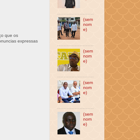
(sem
nom
e)
ço que os
ronuncias expressas
(sem
nom
e)
(sem
nom
e)
(sem
nom
e)