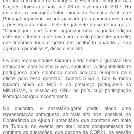
um ano o mandato da Uniogbis, o Escritório Integrado das
Nações Unidas no país, até 28 de fevereiro de 2017. No
encontro, o português falou ainda da Semana Azul, que
Portugal organizou no ano passado pela primeira vez, com
a presença da então chefe de gabinete do secretário-geral.
"Comuniquei que íamos organizar uma segunda edição
este ano e lembrei que havia um convite pendente para ele,
que teríamos todo o gosto em acolhê-lo quando a sua
agenda o permitisse", disse o ministro.
Os dois representantes falaram ainda sobre a questão dos
refugiados, com Santos Silva a sublinhar "a disponibilidade
portuguesa para colaborar numa solução europeia mais
eficaz para essa questão." Santos Silva e Ban Ki-moon
falaram ainda do Mali e da presença portuguesa na
MINUSMA, a missão da ONU no país, cuja participação
Portugal alargou recentemente.
No encontro, o secretário-geral pediu ainda uma
representação portuguesa, ao mais alto nível possível, na
Conferência de Ajuda Humanitária, que acontece em maio
na Turquia, no evento em abril sobre compromissos de
combate as alterações, que decorre da COP21, na sessão