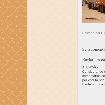
Postado por
Ri
Sem comentár
Enviar um co
ATENÇÃO!
Considerando o 
comentários se
por escrita não
Paute num come