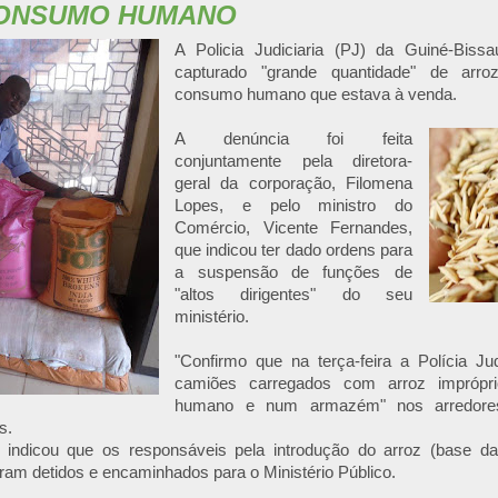
CONSUMO HUMANO
A Policia Judiciaria (PJ) da Guiné-Bissa
capturado "grande quantidade" de arro
consumo humano que estava à venda.
A denúncia foi feita
conjuntamente pela diretora-
geral da corporação, Filomena
Lopes, e pelo ministro do
Comércio, Vicente Fernandes,
que indicou ter dado ordens para
a suspensão de funções de
"altos dirigentes" do seu
ministério.
"Confirmo que na terça-feira a Polícia Jud
camiões carregados com arroz impróp
humano e num armazém" nos arredores
s.
 indicou que os responsáveis pela introdução do arroz (base da
ram detidos e encaminhados para o Ministério Público.