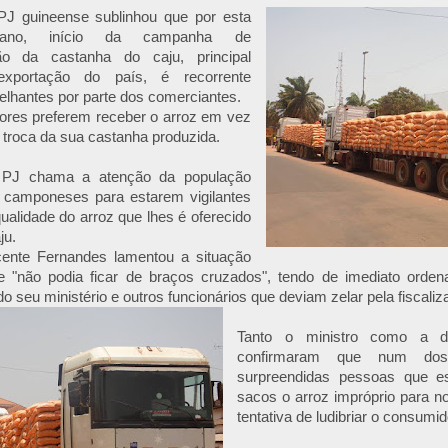
 PJ guineense sublinhou que por esta
ano, início da campanha de
ção da castanha do caju, principal
xportação do país, é recorrente
lhantes por parte dos comerciantes.
tores preferem receber o arroz em vez
 troca da sua castanha produzida.
a PJ chama a atenção da população
 camponeses para estarem vigilantes
ualidade do arroz que lhes é oferecido
ju.
cente Fernandes lamentou a situação
 "não podia ficar de braços cruzados", tendo de imediato orde
 do seu ministério e outros funcionários que deviam zelar pela fiscal
Tanto o ministro como a di
confirmaram que num do
surpreendidas pessoas que e
sacos o arroz impróprio para 
tentativa de ludibriar o consumi