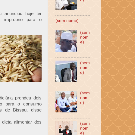
u anunciou hoje ter
z impróprio para o
(sem nome)
(sem
nom
e)
(sem
nom
e)
(sem
iciária prendeu dois
nom
e)
rio para o consumo
 de Bissau, disse
 dieta alimentar dos
(sem
nom
e)