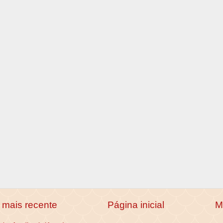
mais recente
Página inicial
M