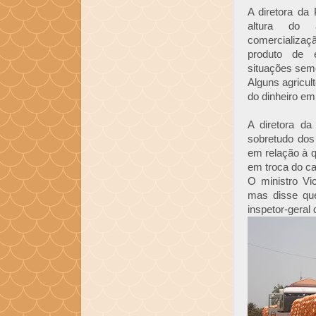
A diretora da
altura do 
comercializa
produto de e
situações seme
Alguns agricul
do dinheiro em
A diretora d
sobretudo dos
em relação à q
em troca do ca
O ministro Vi
mas disse que
inspetor-geral