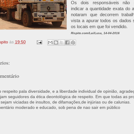
Os dois responsáveis não s
indicar a quantidade exata do 
notaram que decorrem trabal
vista a apurar todos os dados 
os locais em que foi vendido.
Rispito.com/Lai/Lusa, 14-04-2016
spito
às
19:50
ios:
mentário
respeito pala diversidade, e a liberdade individual de opinião, agrade
jam seguidores da ética deontológica de respeito. Em que todas as p
 sejam viciadas de insultos, de difamações,de injúrias ou de calunias.
ntário moderado e educado, sob pena de nao sair em público