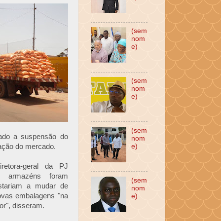
(sem
nom
e)
(sem
nom
e)
(sem
nado a suspensão do
nom
ização do mercado.
e)
retora-geral da PJ
s armazéns foram
(sem
stariam a mudar de
nom
novas embalagens "na
e)
dor", disseram.