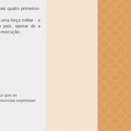
is quatro primeiros-
uma força militar - e
o país, apesar de a
a execução.
ço que os
ronuncias expressas