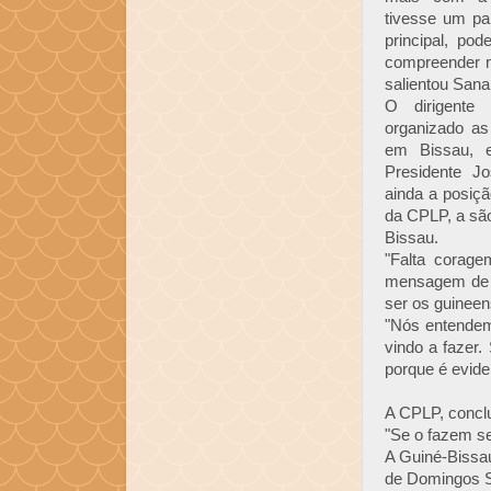
tivesse um pa
principal, po
compreender m
salientou Sana
O dirigent
organizado as
em Bissau, 
Presidente Jo
ainda a posiç
da CPLP, a são
Bissau.
"Falta corag
mensagem de q
ser os guineen
"Nós entendem
vindo a fazer
porque é eviden
A CPLP, conclu
"Se o fazem se
A Guiné-Bissa
de Domingos Si