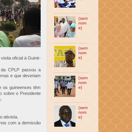
(sem
nom
e)
(sem
nom
e)
sita oficial à Guiné-
va da CPLP passou a
emas e que deveriam
(sem
nom
e os guineenses têm
e)
o sobre o Presidente
.
(sem
nom
 ativista.
e)
 anos com a demissão