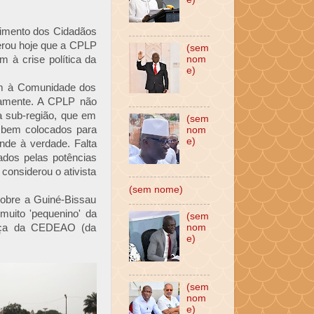
vimento dos Cidadãos
erou hoje que a CPLP
(sem
 à crise política da
nom
e)
gem à Comunidade dos
vamente. A CPLP não
a sub-região, que em
(sem
 bem colocados para
nom
e)
nde à verdade. Falta
dos pelas potências
 considerou o ativista
(sem nome)
obre a Guiné-Bissau
muito 'pequenino' da
(sem
orça da CEDEAO (da
nom
e)
(sem
nom
e)