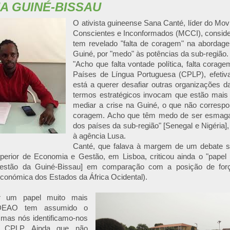
NA GUINÉ-BISSAU
O ativista guineense Sana Canté, líder do Mo
Conscientes e Inconformados (MCCI), consid
tem revelado "falta de coragem" na abordagem
Guiné, por "medo" às potências da sub-região.
"Acho que falta vontade política, falta cora
Países de Língua Portuguesa (CPLP), efeti
está a querer desafiar outras organizações d
termos estratégicos invocam que estão mais
mediar a crise na Guiné, o que não correspo
coragem. Acho que têm medo de ser esmaga
dos países da sub-região" [Senegal e Nigéria],
à agência Lusa.
Canté, que falava à margem de um debate s
uperior de Economia e Gestão, em Lisboa, criticou ainda o "papel 
estão da Guiné-Bissau] em comparação com a posição de f
onómica dos Estados da África Ocidental).
ar um papel muito mais
EDEAO tem assumido o
 mas nós identificamo-nos
 CPLP. Ainda que não