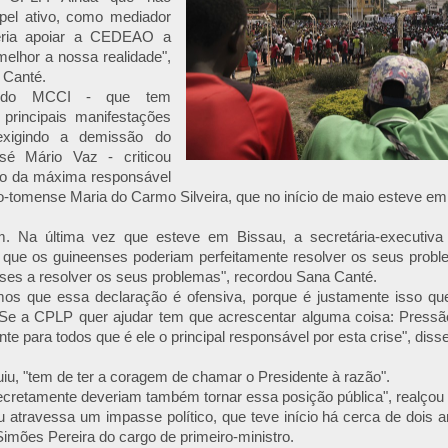
pel ativo, como mediador
deria apoiar a CEDEAO a
elhor a nossa realidade",
 Canté.
e do MCCI - que tem
 principais manifestações
exigindo a demissão do
sé Mário Vaz - criticou
ão da máxima responsável
-tomense Maria do Carmo Silveira, que no início de maio esteve em vi
em. Na última vez que esteve em Bissau, a secretária-executi
ue os guineenses poderiam perfeitamente resolver os seus probl
ses a resolver os seus problemas", recordou Sana Canté.
os que essa declaração é ofensiva, porque é justamente isso qu
. Se a CPLP quer ajudar tem que acrescentar alguma coisa: Pressã
te para todos que é ele o principal responsável por esta crise", disse
iu, "tem de ter a coragem de chamar o Presidente à razão".
cretamente deveriam também tornar essa posição pública", realçou o
u atravessa um impasse político, que teve início há cerca de dois
mões Pereira do cargo de primeiro-ministro.