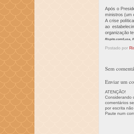
Após o Presid
ministros (um
A crise políti
ao estabelec
organização te
Rispito.com/Lusa, 
Postado por
Ri
Sem comentár
Enviar um co
ATENÇÃO!
Considerando o 
comentários se
por escrita não
Paute num come