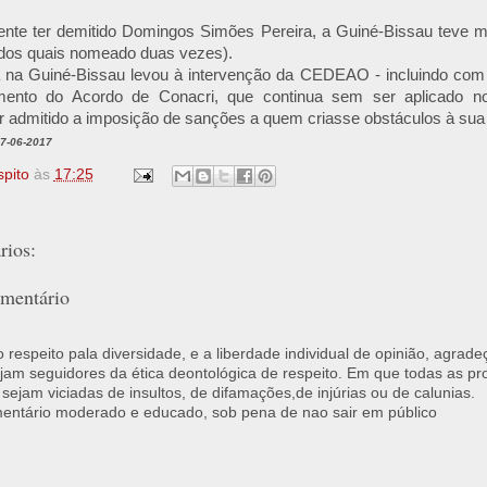
ente ter demitido Domingos Simões Pereira, a Guiné-Bissau teve ma
 dos quais nomeado duas vezes).
ca na Guiné-Bissau levou à intervenção da CEDEAO - incluindo com 
imento do Acordo de Conacri, que continua sem ser aplicado n
r admitido a imposição de sanções a quem criasse obstáculos à su
07-06-2017
spito
às
17:25
ios:
mentário
respeito pala diversidade, e a liberdade individual de opinião, agrade
jam seguidores da ética deontológica de respeito. Em que todas as p
 sejam viciadas de insultos, de difamações,de injúrias ou de calunias.
ntário moderado e educado, sob pena de nao sair em público