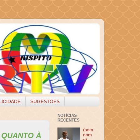
LICIDADE
SUGESTÕES
NOTÍCIAS
RECENTES
(sem
 QUANTO À
nom
e)