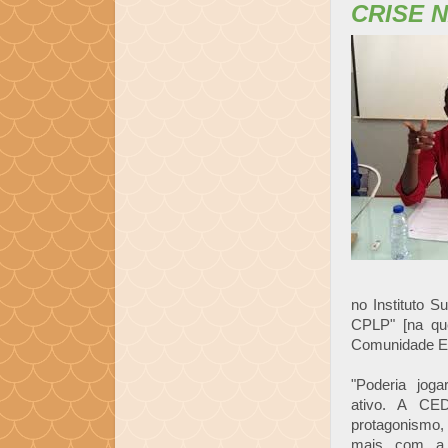
CRISE 
no Instituto S
CPLP" [na qu
Comunidade Ec
"Poderia jog
ativo. A C
protagonismo,
mais com a