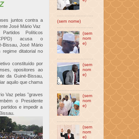
Z
nses juntos contra a
(sem nome)
dente José Mário Vaz
artidos Políticos
(sem
nom
(CPPD) acusa o
e)
é-Bissau, José Mário
 regime ditatorial no
tivo constituído por
(sem
nses, opositores ao
nom
e)
te da Guiné-Bissau,
ciar aquilo que chama
io Vaz pelas "graves
(sem
também o Presidente
nom
e)
partidos e impedir a
Bissau.
(sem
nom
e)