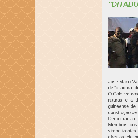
"DITAD
José Mário Vaz
de "ditadura" 
O Coletivo do
ruturas e a d
guineense de 
construção de
Democracia em
Membros dos 2
simpatizant
círculos eleit