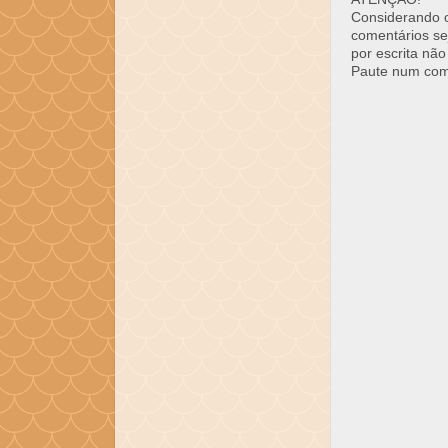
Considerando o 
comentários se
por escrita não
Paute num come