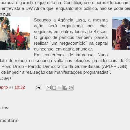
cracia é garantir o que está na Constituição e o normal funcioname
 entrevista à DW África que, enquanto ator político, não se pode pe
ntinue.
Segundo a Agência Lusa, a mesma
ação será organizada nos dias
seguintes em outros locais de Bissau.
O grupo de partidos também planeia
realizar "um megacomício" na capital
guineense, em data a anunciar.
Em conferência de imprensa, Nuno
dato derrotado na segunda volta nas eleições presidenciais de 2
 Povo Unido - Partido Democrático da Guiné-Bissau (APU-PDGB), 
e de impedir a realização das manifestações programadas".
-10-2017
spito
às
18:32
ios:
mentário