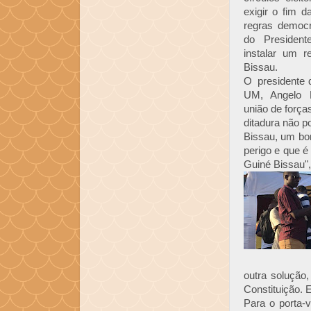
exigir o fim d
regras democr
do Presiden
instalar um r
Bissau.
O presidente 
UM, Angelo 
união de força
ditadura não p
Bissau, um bo
perigo e que é
Guiné Bissau",
outra solução
Constituição. E
Para o porta-