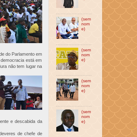
(sem
nom
e)
(sem
sede do Parlamento em
nom
e)
a democracia está em
dura não tem lugar na
(sem
nom
e)
(sem
nom
iente e descabida da
e)
deveres de chefe de