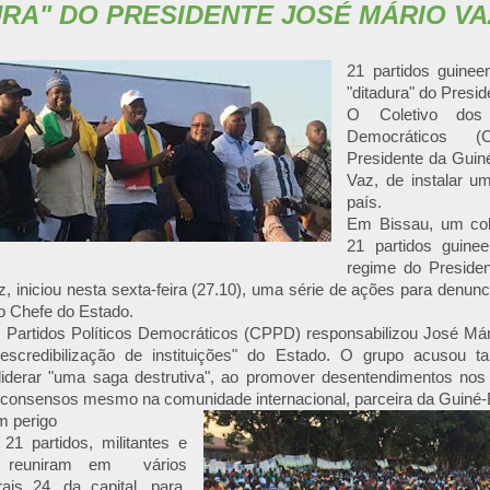
URA" DO PRESIDENTE JOSÉ MÁRIO VA
21 partidos guinee
"ditadura" do Presi
O Coletivo dos P
Democráticos 
Presidente da Guin
Vaz, de instalar um
país.
Em Bissau, um cole
21 partidos guinee
regime do Presiden
, iniciou nesta sexta-feira (27.10), uma série de ações para denun
do Chefe do Estado.
s Partidos Políticos Democráticos (CPPD) responsabilizou José Már
escredibilização de instituições" do Estado. O grupo acusou 
liderar "uma saga destrutiva", ao promover desentendimentos nos 
 consensos mesmo na comunidade internacional, parceira da Guiné-
 perigo
1 partidos, militantes e
es reuniram em vários
orais 24, da capital, para