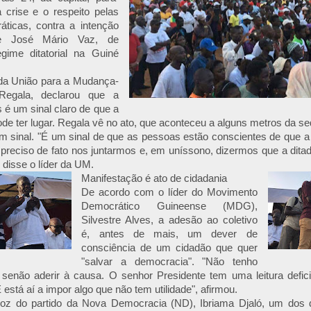
a crise e o respeito pelas
áticas, contra a intenção
te José Mário Vaz, de
egime ditatorial na Guiné
da União para a Mudança-
Regala, declarou que a
s é um sinal claro de que a
ode ter lugar. Regala vê no ato, que aconteceu a alguns metros da 
m sinal. "É um sinal de que as pessoas estão conscientes de que 
 preciso de fato nos juntarmos e, em uníssono, dizermos que a dita
 disse o líder da UM.
Manifestação é ato de cidadania
De acordo com o líder do Movimento
Democrático Guineense (MDG),
Silvestre Alves, a adesão ao coletivo
é, antes de mais, um dever de
consciência de um cidadão que quer
"salvar a democracia". "Não tenho
, senão aderir à causa. O senhor Presidente tem uma leitura defic
 está aí a impor algo que não tem utilidade", afirmou.
voz do partido da Nova Democracia (ND), Ibriama Djaló, um dos 