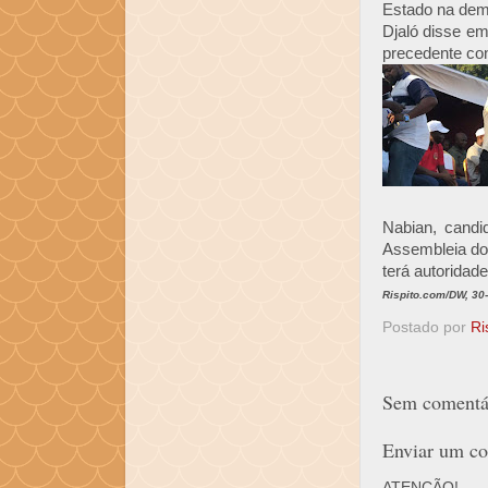
Estado na demo
Djaló disse em
precedente co
Nabian, candi
Assembleia do
terá autoridad
Rispito.com/DW, 30
Postado por
Ri
Sem comentár
Enviar um co
ATENÇÃO!