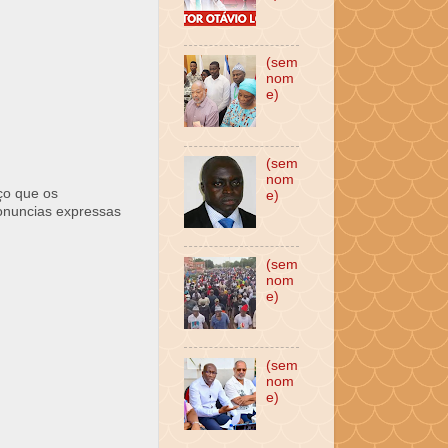
(sem
nom
e)
(sem
nom
ço que os
e)
ronuncias expressas
(sem
nom
e)
(sem
nom
e)