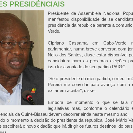
ES PRESIDÊNCIAIS
Presidente de Assembleia Nacional Popu
manifestou disponibilidade de se candidat
presidência da republica perante a comuni
Verde.
Cipriano Cassama em Cabo-Verde no
parlamentar, numa breve conversa com jorn
Nelio dos Santos, disse estar disponível 
candidatura para as próximas eleições p
isso for a vontade do seu partido PAIGC.
"Se o presidente do meu partido, o meu i
Pereira me convidar para avança com a c
exitar em aceitar", disse.
Embora de momento o que se fala m
legislativas mas, conforme o calendário el
idenciais da Guiné-Bissau devem decorrer ainda neste mesmo ano.
odo o momento a decisão do presidente da republica, José Mário V
 escolherá o novo cidadão que irá dirigir os futuros destinos do país
2018