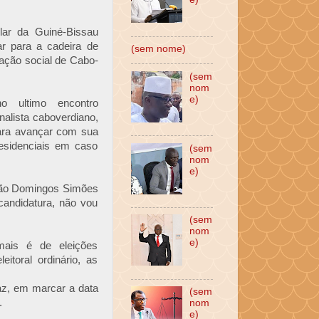
lar da Guiné-Bissau
ar para a cadeira de
(sem nome)
cação social de Cabo-
(sem
nom
e)
 ultimo encontro
alista caboverdiano,
para avançar com sua
residenciais em caso
(sem
nom
e)
rmão Domingos Simões
andidatura, não vou
(sem
nom
e)
ais é de eleições
eitoral ordinário, as
az, em marcar a data
(sem
.
nom
e)