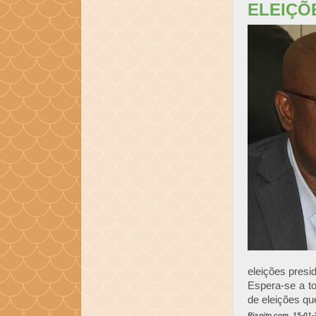
ELEIÇÕ
eleições pres
Espera-se a t
de eleições que
Rispito.com, 15-01-