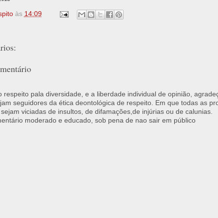
spito
às
14:09
ios:
mentário
respeito pala diversidade, e a liberdade individual de opinião, agrade
jam seguidores da ética deontológica de respeito. Em que todas as p
 sejam viciadas de insultos, de difamações,de injúrias ou de calunias.
ntário moderado e educado, sob pena de nao sair em público