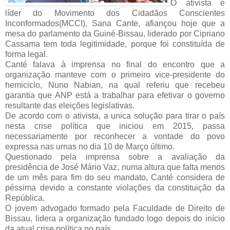
O ativista e
líder do Movimento dos Cidadãos Conscientes
Inconformados(MCCI), Sana Cante, afiançou hoje que a
mesa do parlamento da Guiné-Bissau, liderado por Cipriano
Cassama tem toda legitimidade, porque foi constituída de
forma legal.
Canté falava à imprensa no final do encontro que a
organização manteve com o primeiro vice-presidente do
hemiciclo, Nuno Nabian, na qual referiu que recebeu
garantia que ANP está a trabalhar para efetivar o governo
resultante das eleições legislativas.
De acordo com o ativista, a unica solução para tirar o país
nesta crise política que iniciou em 2015, passa
necessariamente por reconhecer a vontade do povo
expressa nas urnas no dia 10 de Março último.
Questionado pela imprensa sobre a avaliação da
presidência de José Mário Vaz, numa altura que falta menos
de um mês para fim do seu mandato, Canté considera de
péssima devido a constante violações da constituição da
República.
O jovem advogado formado pela Faculdade de Direito de
Bissau, lidera a organização fundado logo depois do início
da atual crise política no país.