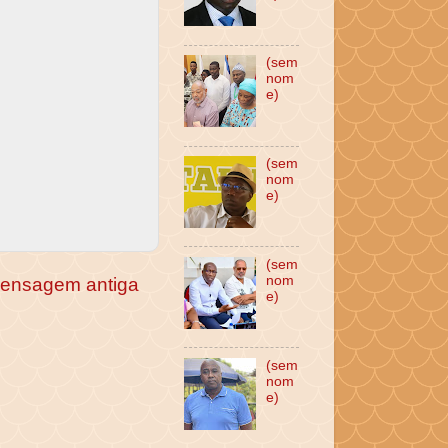
(sem
nom
e)
(sem
nom
e)
(sem
nom
ensagem antiga
e)
(sem
nom
e)