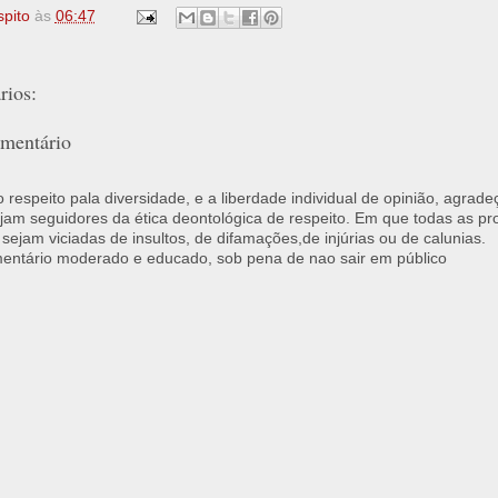
spito
às
06:47
ios:
mentário
respeito pala diversidade, e a liberdade individual de opinião, agrade
jam seguidores da ética deontológica de respeito. Em que todas as p
 sejam viciadas de insultos, de difamações,de injúrias ou de calunias.
ntário moderado e educado, sob pena de nao sair em público