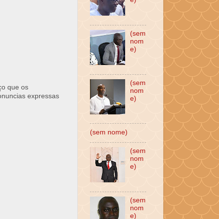
(sem
nom
e)
(sem
ço que os
nom
ronuncias expressas
e)
(sem nome)
(sem
nom
e)
(sem
nom
e)