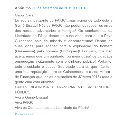
Anónimo
30 de setembro de 2019 às 21:18
Gabú_Sara
Eu sou simpatizante do PAIGC...mas acima de tudo está a
Guiné-Bissau! Nós do PAIGC não podemos repetir os erros
dos nossos adversários e inimigos! Os combatentes da
Liberdade da Pátria deram as suas vidas para que o Povo
Guineense saia da miséria e obscurantismo! Deram as
suas vidas para acabar com a exploração do homem
(Guineense) pelo homem (Português)! Por isso, nós não
aceitaremos que um punhado (ou meia dúzia) de cidadãos
enriqueçam ilicitamente com o dinheiro público! Portanto,
todo o cuidado é pouco! Sobretudo para si, que não tem
uma boa reputação entre os Guineenses...e o seu Ministro
de Finanças que, pelas acusações de JOMAV(2015) toda a
gente olha com dúvidas!...
Gestão RIGOROSA e TRANSPARENTE do DINHEIRO
PÚBLICO!
Vva a Guiné-Bissau!
Viva PAIGC
Viva os Combatentes da Liberdade da Pátria!
Responder