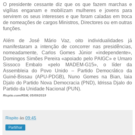
O presidente cessante diz que os que fazem marchas e
vigílias enganam e mobilizam mulheres e jovens para
servirem os seus interesses e que foram caladas em troca
de nomeações de cargos Ministros, Directores ou em outras
funções.
Além de José Mário Vaz, oito individualidades já
manifestaram a intenção de concorrer nas presidências,
nomeadamente, Carlos Gomes Júnior «independente»,
Domingos Simões Pereira «apoiado pelo PAIGC» e Umaro
Sissoco Embalo «pelo MADEM-G15», o líder da
Assembleia do Povo Unido – Partido Democrático da
Guiné-Bissau (APU-PDGB), Nuno Gomes na Bian, Iaia
Djalo do Partido Nova Democracia (PND), Idrissa Djalo do
Partido da Unidade Nacional (PUN).
Rispito.com/RSM, 05/09/2019
Rispito
às
09:45
Partilhar