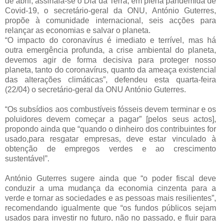
de abril, assinala-se o Dia da Terra, em plena pandemida de
Covid-19, o secretário-geral da ONU, António Guterres,
propõe à comunidade internacional, seis acções para
relançar as economias e salvar o planeta.
“O impacto do coronavírus é imediato e terrível, mas há
outra emergência profunda, a crise ambiental do planeta,
devemos agir de forma decisiva para proteger nosso
planeta, tanto do coronavírus, quanto da ameaça existencial
das alterações climáticas”, defendeu esta quarta-feira
(22/04) o secretário-geral da ONU António Guterres.
“Os subsídios aos combustíveis fósseis devem terminar e os
poluidores devem começar a pagar” [pelos seus actos],
propondo ainda que “quando o dinheiro dos contribuintes for
usado,para resgatar empresas, deve estar vinculado à
obtenção de empregos verdes e ao crescimento
sustentável”.
António Guterres sugere ainda que “o poder fiscal deve
conduzir a uma mudança da economia cinzenta para a
verde e tornar as sociedades e as pessoas mais resilientes”,
recomendando igualmente que “os fundos públicos sejam
usados para investir no futuro, não no passado, e fluir para