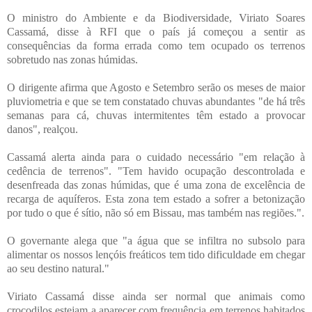
O ministro do Ambiente e da Biodiversidade, Viriato Soares
Cassamá, disse à RFI que o país já começou a sentir as
consequências da forma errada como tem ocupado os terrenos
sobretudo nas zonas húmidas.
O dirigente afirma que Agosto e Setembro serão os meses de maior
pluviometria e que se tem constatado chuvas abundantes "de há três
semanas para cá, chuvas intermitentes têm estado a provocar
danos", realçou.
Cassamá alerta ainda para o cuidado necessário "em relação à
cedência de terrenos". "Tem havido ocupação descontrolada e
desenfreada das zonas húmidas, que é uma zona de excelência de
recarga de aquíferos. Esta zona tem estado a sofrer a betonização
por tudo o que é sítio, não só em Bissau, mas também nas regiões.".
O governante alega que "a água que se infiltra no subsolo para
alimentar os nossos lençóis freáticos tem tido dificuldade em chegar
ao seu destino natural."
Viriato Cassamá disse ainda ser normal que animais como
crocodilos estejam a aparecer com frequência em terrenos habitados