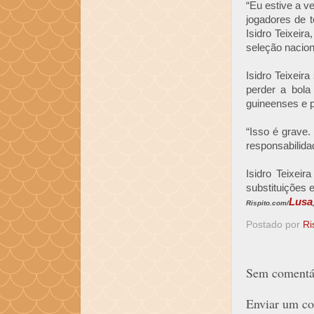
“Eu estive a ve
jogadores de t
Isidro Teixeir
seleção nacion
Isidro Teixeir
perder a bola
guineenses e p
“Isso é grave
responsabilidad
Isidro Teixei
substituições 
Lusa
Rispito.com/
Postado por
Ri
Sem comentár
Enviar um co