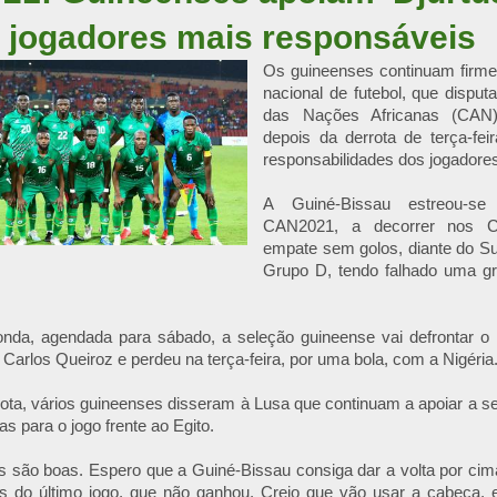
jogadores mais responsáveis
Os guineenses continuam firme
nacional de futebol, que disputa
das Nações Africanas (CA
depois da derrota de terça-fe
responsabilidades dos jogadore
A Guiné-Bissau estreou-se 
CAN2021, a decorrer nos 
empate sem golos, diante do S
Grupo D, tendo falhado uma gr
nda, agendada para sábado, a seleção guineense vai defrontar o E
 Carlos Queiroz e perdeu na terça-feira, por uma bola, com a Nigéria
ota, vários guineenses disseram à Lusa que continuam a apoiar a sel
s para o jogo frente ao Egito.
s são boas. Espero que a Guiné-Bissau consiga dar a volta por cim
s do último jogo, que não ganhou. Creio que vão usar a cabeça, 