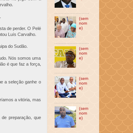
rvalho.
.
(sem
nom
e)
sta de perder. O Pelé
ntou Luís Carvalho.
uipa do Sudão.
(sem
nom
 tudo. Nós somos uma
e)
ão é que faz a força,
(sem
ue a seleção ganhe o
nom
e)
ríamos a vitória, mas
(sem
nom
a de preparação, que
e)