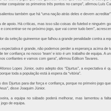
tentar conquistar os primeiros três pontos no campo”, afirmou Luís Ca
salientou também que há “uma nação atrás deles e devem acreditar”
ta de apoio. Há críticas, mas isso são coisas do futebol e ninguém go
 e concentrar-se no próximo jogo, que vai correr tudo bem”, acresce
ador da seleção guineense que falhou a grande penalidade contra a eq
a expectativa é grande, não podemos perder a esperança acima de
e ter confiança no nosso ‘team’ e isto é um trabalho de equipa. A uni
mos confiantes e vamos com garra”, afirmou Edilson Tavares.
fonso Lopes Júnior, outro adepto dos “Djurtus”, a expectativa é q
porque toda a população está à espera da “vitória”.
 dos Djurtus para dar força e confiança, porque no primeiro jogo que
 Deus”, disse Joaquim Júnior.
eixeira, a equipa no sábado poderá melhorar, mas lamentou a falt
jogo de equipa.