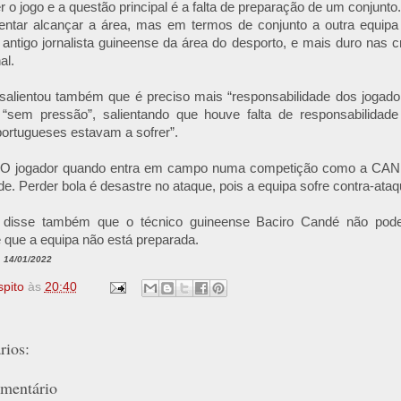
r o jogo e a questão principal é a falta de preparação de um conjunto.
entar alcançar a área, mas em termos de conjunto a outra equipa f
a, antigo jornalista guineense da área do desporto, e mais duro nas c
al.
a salientou também que é preciso mais “responsabilidade dos jogad
 “sem pressão”, salientando que houve falta de responsabilidad
ortugueses estavam a sofrer”.
. O jogador quando entra em campo numa competição como a CAN 
e. Perder bola é desastre no ataque, pois a equipa sofre contra-ataqu
ra disse também que o técnico guineense Baciro Candé não pod
e que a equipa não está preparada.
, 14/01/2022
spito
às
20:40
ios:
mentário