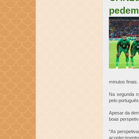
pedem 
minutos finais.
Na segunda ro
pelo português
Apesar da derr
boas perspetiva
“As perspetiva
acontecimento