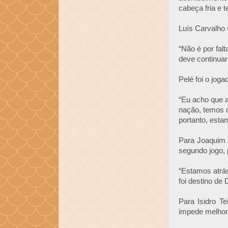
cabeça fria e 
Luís Carvalho 
“Não é por fal
deve continuar
Pelé foi o jog
“Eu acho que 
nação, temos d
portanto, esta
Para Joaquim A
segundo jogo, 
“Estamos atrás
foi destino de
Para Isidro T
impede melhor 