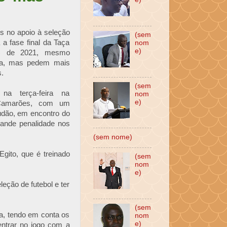
s no apoio à seleção
(sem
 a fase final da Taça
nom
e)
N) de 2021, mesmo
ira, mas pedem mais
s.
(sem
na terça-feira na
nom
e)
Camarões, com um
udão, em encontro do
ande penalidade nos
(sem nome)
gito, que é treinado
(sem
.
nom
e)
eção de futebol e ter
(sem
a, tendo em conta os
nom
e)
entrar no jogo com a