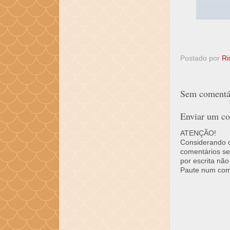
Postado por
Ri
Sem comentár
Enviar um co
ATENÇÃO!
Considerando o 
comentários se
por escrita não
Paute num come