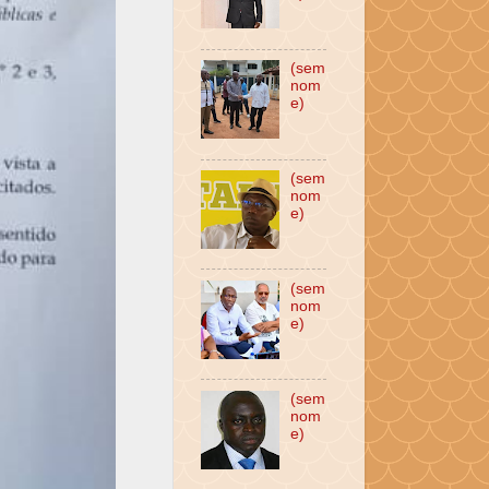
(sem
nom
e)
(sem
nom
e)
(sem
nom
e)
(sem
nom
e)