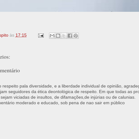
spito
às
17:15
ios:
mentário
respeito pala diversidade, e a liberdade individual de opinião, agrade
jam seguidores da ética deontológica de respeito. Em que todas as p
 sejam viciadas de insultos, de difamações,de injúrias ou de calunias.
ntário moderado e educado, sob pena de nao sair em público