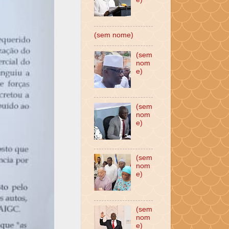
(sem nome)
(sem
nom
e)
(sem
nom
e)
(sem
nom
e)
(sem
nom
e)