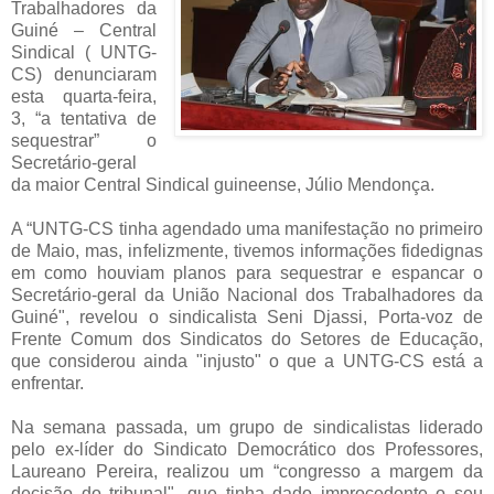
Trabalhadores da
Guiné – Central
Sindical ( UNTG-
CS) denunciaram
esta quarta-feira,
3, “a tentativa de
sequestrar” o
Secretário-geral
da maior Central Sindical guineense, Júlio Mendonça.
A “UNTG-CS tinha agendado uma manifestação no primeiro
de Maio, mas, infelizmente, tivemos informações fidedignas
em como houviam planos para sequestrar e espancar o
Secretário-geral da União Nacional dos Trabalhadores da
Guiné", revelou o sindicalista Seni Djassi, Porta-voz de
Frente Comum dos Sindicatos do Setores de Educação,
que considerou ainda "injusto" o que a UNTG-CS está a
enfrentar.
Na semana passada, um grupo de sindicalistas liderado
pelo ex-líder do Sindicato Democrático dos Professores,
Laureano Pereira, realizou um “congresso a margem da
decisão do tribunal", que tinha dado improcedente o seu