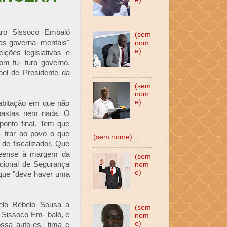
ro Sissoco Embaló
(sem
tas governa- mentais"
nom
e)
ições legislativas e
om fu- turo governo,
el de Presidente da
(sem
nom
e)
abitação em que não
 pastas nem nada. O
ponto final. Tem que
- trar ao povo o que
(sem nome)
de fiscalizador. Que
ineense à margem da
(sem
acional de Segurança
nom
e)
 que "deve haver uma
celo Rebelo Sousa a
(sem
 Sissoco Em- baló, e
nom
e)
ssa auto-es- tima e