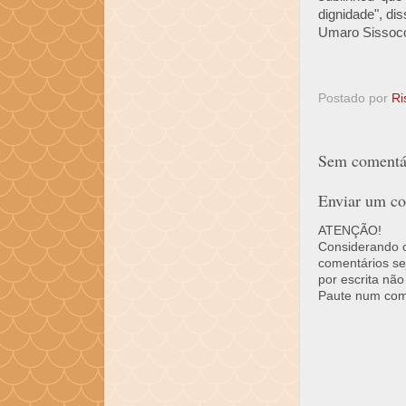
dignidade", d
Umaro Sissoco
Postado por
Ri
Sem comentár
Enviar um co
ATENÇÃO!
Considerando o 
comentários se
por escrita não
Paute num come