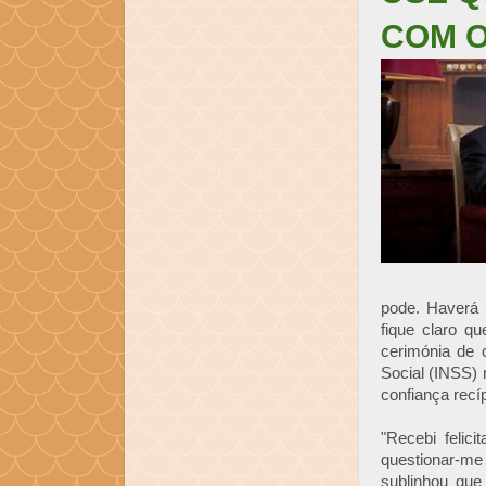
COM 
pode. Haverá 
fique claro q
cerimónia de c
Social (INSS) 
confiança recíp
"Recebi felic
questionar-me
sublinhou que