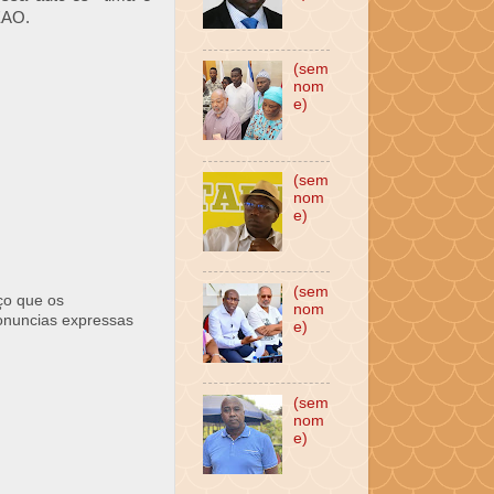
EAO.
(sem
nom
e)
(sem
nom
e)
(sem
ço que os
nom
ronuncias expressas
e)
(sem
nom
e)