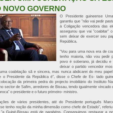
O NOVO GOVERNO
O Presidente guineense Uma
garantiu que "não vai pedir pas
à Coligação vencedora das ele
assegurou que vai "coabitar" c
sem deixar de exercer seu pap
República.
"Vou para uma nova era de co
tenho maioria, não vou pedir
povo é soberano, já decidiu e 
deixar o partido vencedor mos
uma coabitação sã e sincera, mas nunca abdicarei do meu papel 
ue o Presidente da República é", disse o Chefe de Es- tado gu
olocação da primeira pedra do projecto imobiliário do Instituto N
no sector de Safim, arredores de Bissau, tendo igualmente vincado
roca" o presidente e o futuro primeiro- ministro.
itações de vários presidentes, até do Presidente português Mar
 se tenho noção da minha dimensão como chefe de Estado", referiu
 "a Guiné-Bissau está de parabéns. Conseguimos restaurar a no