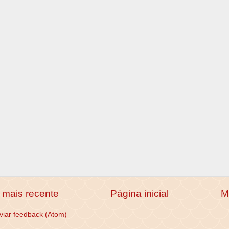
mais recente
Página inicial
M
viar feedback (Atom)