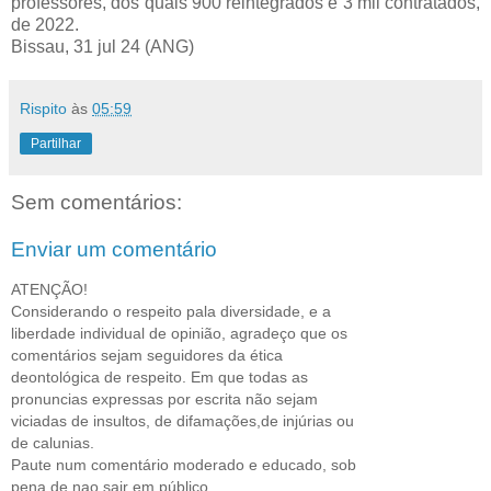
professores, dos quais 900 reintegrados e 3 mil contratados,
de 2022.
Bissau, 31 jul 24 (ANG)
Rispito
às
05:59
Partilhar
Sem comentários:
Enviar um comentário
ATENÇÃO!
Considerando o respeito pala diversidade, e a
liberdade individual de opinião, agradeço que os
comentários sejam seguidores da ética
deontológica de respeito. Em que todas as
pronuncias expressas por escrita não sejam
viciadas de insultos, de difamações,de injúrias ou
de calunias.
Paute num comentário moderado e educado, sob
pena de nao sair em público