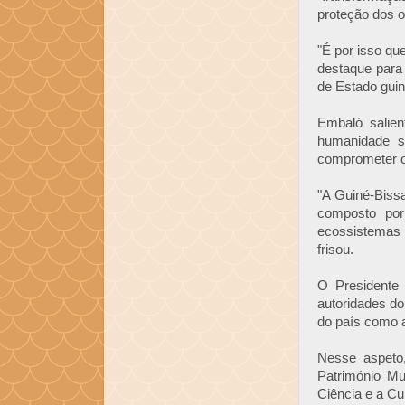
proteção dos 
"É por isso qu
destaque para 
de Estado gui
Embaló salie
humanidade s
comprometer o 
"A Guiné-Bissa
composto por
ecossistemas 
frisou.
O Presidente
autoridades do
do país como 
Nesse aspeto,
Património M
Ciência e a Cul