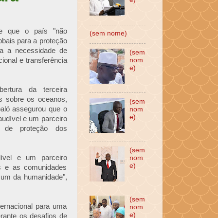
je que o país "não
(sem nome)
obais para a proteção
ra a necessidade de
(sem
nom
ional e transferência
e)
ertura da terceira
s sobre os oceanos,
(sem
aló assegurou que o
nom
e)
audível e um parceiro
o de proteção dos
(sem
ível e um parceiro
nom
e)
s e as comunidades
omum da humanidade",
(sem
ernacional para uma
nom
e)
rante os desafios de