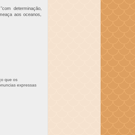
"com determinação,
 ameaça aos oceanos,
ço que os
ronuncias expressas