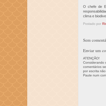
O chefe de E
responsabilid
clima e biodive
Postado por
Ri
Sem comentár
Enviar um co
ATENÇÃO!
Considerando o 
comentários se
por escrita não
Paute num come