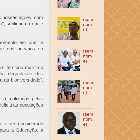
das nossas ações, com
(sem
a", sublinhou o chefe
nom
e)
 momento em que "a
dade dos oceanos ou
(sem
nom
e)
m território marítimo
 da degradação dos
 da biodiversidade",
(sem
nom
e)
já realizadas pelas
neficia as populações
(sem
nom
ir a ser considerado
e)
para a Educação, a