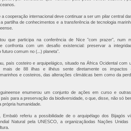
oceanos.
e a cooperação internacional deve continuar a ser um pilar central 
a partilha de conhecimentos e a transferência de tecnologia marinh
neense.
ntou que participa na conferência de Nice "com prazer", num
e confronta com um desafio existencial: preservar a integri
futuro comum no (...) planeta".
u, país costeiro e arquipelágico, situado na África Ocidental com u
 mais de 88 ilhas e ilhéus sente diretamente os impactos
marinhos e costeiros, das alterações climáticas bem como da perda
 guineense enumerou um conjunto de ações em curso e outras 
 país para a preservação da biodiversidade, o que, disse, não só be
a própria humanidade.
 Embaló referiu a possibilidade de o arquipélago dos Bijagós v
undial Natural pela UNESCO, a organizaçãodas Nações Unidas 
tura.