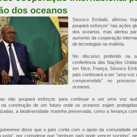
ão dos oceanos
Sissoco Embaló, afirmou ho
poupará esforços" nas ações gl
dos oceanos, mas alertou pa
aumento da cooperação internac
de tecnologias na matéria.
No discurso proferido na ab
conferência das Nações Unida
em Nice, França, Sissoco Emb
país continuará a ser "uma voz 
comprometido" no process
oceanos.
sau não poupará esforços para continuar a ser uma voz aud
 na construção de um futuro onde os oceanos sejam protegido
orizadas, a biodiversidade marinha preservada, como a herança c
guineense disse que o país conta com o apoio da comunidade int
 justa", por considerar que "nenhum país pode vencer sozinho", pe