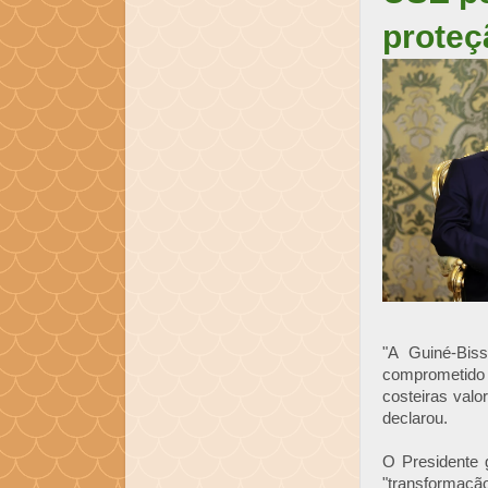
proteç
"A Guiné-Bis
comprometido
costeiras val
declarou.
O Presidente 
"transformação