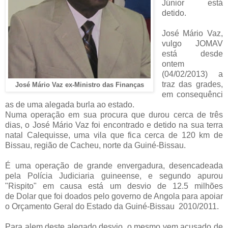
Júnior está
detido.
José Mário Vaz,
vulgo JOMAV
está desde
ontem
(04/02/2013) a
traz das grades,
José Mário Vaz ex-Ministro das Finanças
em consequênci
as de uma alegada burla ao estado.
Numa operação em sua procura que durou cerca de três
dias, o José Mário Vaz foi encontrado e detido na sua terra
natal Calequisse, uma vila que fica cerca de 120 km de
Bissau, região de Cacheu, norte da Guiné-Bissau.
É uma operação de grande envergadura, desencadeada
pela Polícia Judiciaria guineense, e segundo apurou
"Rispito" em causa está um desvio de 12.5 milhões
de Dolar que foi doados pelo governo de Angola para apoiar
o Orçamento Geral do Estado da Guiné-Bissau 2010/2011.
Para alem deste alegado desvio, o mesmo vem acusado de